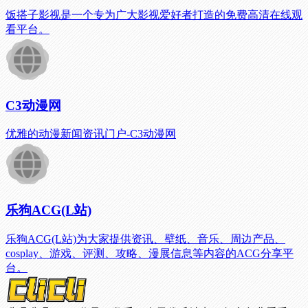
饭搭子影视是一个专为广大影视爱好者打造的免费高清在线观
看平台。
C3动漫网
优雅的动漫新闻资讯门户-C3动漫网
乐狗ACG(L站)
乐狗ACG(L站)为大家提供资讯、壁纸、音乐、周边产品、
cosplay、游戏、评测、攻略、漫展信息等内容的ACG分享平
台。