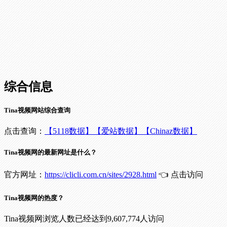
综合信息
Tina视频网站综合查询
点击查询：
【5118数据】
【爱站数据】
【Chinaz数据】
Tina视频网的最新网址是什么？
官方网址：
https://clicli.com.cn/sites/2928.html
👈 点击访问
Tina视频网的热度？
Tina视频网浏览人数已经达到9,607,774人访问