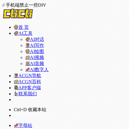
// 手机端禁止一些DIV
首 页
AI工具
AI对话
AI写作
AI绘图
AI视频
AI音频
AI数字人
ACGN导航
ACGN百科
APP客户端
联系我们
Ctrl+D 收藏本站
字母站