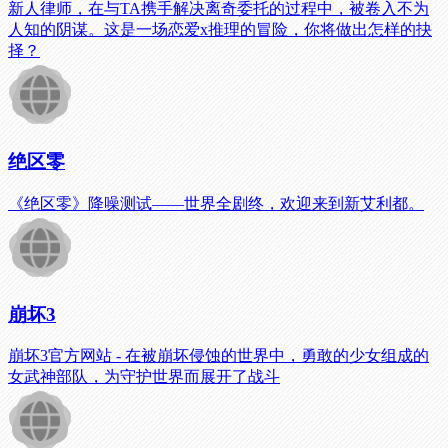
新人律师，在与TA携手解决离奇委托的过程中，被卷入不为
人知的阴谋。这是一场恋爱x推理的冒险，你将做出怎样的抉
择？
绝区零
《绝区零》降噪测试——世界全剧终，欢迎来到新艾利都。
崩坏3
崩坏3官方网站 - 在被崩坏侵蚀的世界中，勇敢的少女组成的
女武神部队，为守护世界而展开了战斗