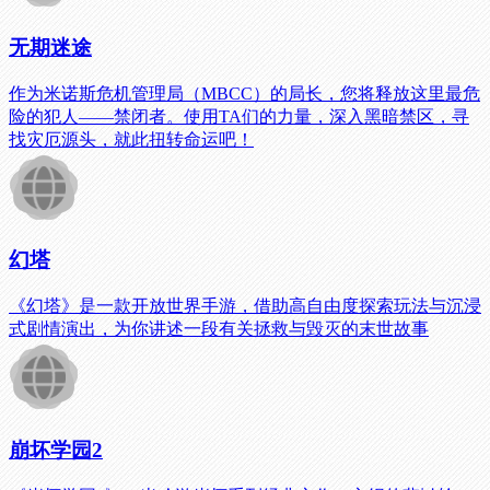
无期迷途
作为米诺斯危机管理局（MBCC）的局长，您将释放这里最危
险的犯人——禁闭者。使用TA们的力量，深入黑暗禁区，寻
找灾厄源头，就此扭转命运吧！
幻塔
《幻塔》是一款开放世界手游，借助高自由度探索玩法与沉浸
式剧情演出，为你讲述一段有关拯救与毁灭的末世故事
崩坏学园2