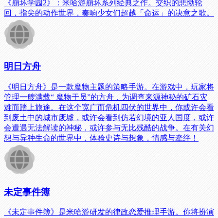
《崩坏学园2》：米哈游崩坏系列经典之作。交织的悲恸轮
回，指尖的动作世界，奏响少女们超越「命运」的决意之歌。
明日方舟
《明日方舟》是一款魔物主题的策略手游。在游戏中，玩家将
管理一艘满载“ 魔物干员”的方舟，为调查来源神秘的矿石灾
难而踏上旅途。在这个宽广而危机四伏的世界中，你或许会看
到废土中的城市废墟，或许会看到仿若幻境的亚人国度，或许
会遭遇无法解读的神秘，或许参与无比残酷的战争。在有关幻
想与异种生命的世界中，体验史诗与想象，情感与牵绊！
未定事件簿
《未定事件簿》是米哈游研发的律政恋爱推理手游。你将扮演