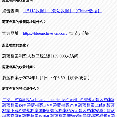
蔚蓝档案站综合查询
点击查询：
【5118数据】
【爱站数据】
【Chinaz数据】
蔚蓝档案的最新网址是什么？
官方网址：
https://bluearchive-cn.com/
👈 点击访问
蔚蓝档案的热度？
蔚蓝档案浏览人数已经达到139,003人访问
蔚蓝档案的收录时间？
蔚蓝档案于2024年1月1日 下午6:59 【收录/更新】
蔚蓝档案的特点是什么？
二次元游戏
# BA
# bilan
# bluearichive
# weilan
# 碧蓝
# 碧蓝档案
#
碧蓝档案ios
# 碧蓝档案KV
# 碧蓝档案PV
# 碧蓝档案上线
# 碧蓝
档案下载
# 碧蓝档案国服
# 碧蓝档案始发
# 碧蓝档案安卓
# 碧蓝
档案官网
# 碧蓝档案攻略
# 碧蓝档案新游戏
# 碧蓝档案视频
# 碧