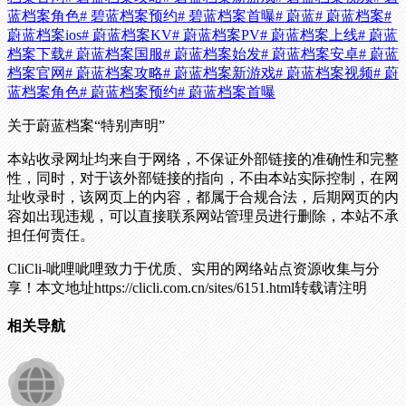
蓝档案角色
# 碧蓝档案预约
# 碧蓝档案首曝
# 蔚蓝
# 蔚蓝档案
#
蔚蓝档案ios
# 蔚蓝档案KV
# 蔚蓝档案PV
# 蔚蓝档案上线
# 蔚蓝
档案下载
# 蔚蓝档案国服
# 蔚蓝档案始发
# 蔚蓝档案安卓
# 蔚蓝
档案官网
# 蔚蓝档案攻略
# 蔚蓝档案新游戏
# 蔚蓝档案视频
# 蔚
蓝档案角色
# 蔚蓝档案预约
# 蔚蓝档案首曝
关于蔚蓝档案
“特别声明”
本站收录网址均来自于网络，不保证外部链接的准确性和完整
性，同时，对于该外部链接的指向，不由本站实际控制，在网
址收录时，该网页上的内容，都属于合规合法，后期网页的内
容如出现违规，可以直接联系网站管理员进行删除，本站不承
担任何责任。
CliCli-呲哩呲哩致力于优质、实用的网络站点资源收集与分
享！
本文地址https://clicli.com.cn/sites/6151.html转载请注明
相关导航