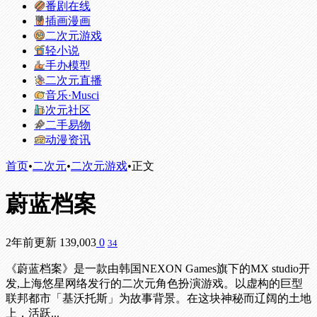
番剧在线
插画漫画
二次元游戏
轻小说
手办模型
二次元直播
音乐·Musci
次元社区
二手易物
动漫资讯
首页
•
二次元
•
二次元游戏
•
正文
蔚蓝档案
2年前更新
139,003
0
34
《蔚蓝档案》是一款由韩国NEXON Games旗下的MX studio开
发,上海悠星网络发行的二次元角色扮演游戏。以虚构的巨型
联邦都市「基沃托斯」为故事背景。在这块神秘而辽阔的土地
上，活跃...