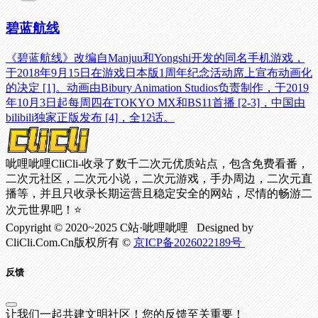
碧蓝航线
《碧蓝航线》改编自Manjuu和Yongshi开发的同名手机游戏，
于2018年9月15日在游戏日本版1周年纪念活动席上宣布动画化
的决定 [1]。动画由Bibury Animation Studios负责制作，于2019
年10月3日起每周四在TOKYO MX和BS11首播 [2-3]，中国由
bilibili独家正版发布 [4]，全12话。
呲哩呲哩CliCli-收录了数千二次元优质站点，包含免费看番，
二次元社区，二次元小说，二次元游戏，手办周边，二次元直
播等，并且只收录长期运营且稳定安全的网站，尽情的畅游二
次元世界吧！⭐
Copyright © 2020~2025 C站·呲哩呲哩 Designed by
CliCli.Com.Cn版权所有 ©
京ICP备2026022189号
反馈
让我们一起共建文明社区！您的反馈至关重要！