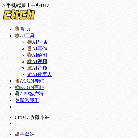
// 手机端禁止一些DIV
首 页
AI工具
AI对话
AI写作
AI绘图
AI视频
AI音频
AI数字人
ACGN导航
ACGN百科
APP客户端
联系我们
Ctrl+D 收藏本站
字母站