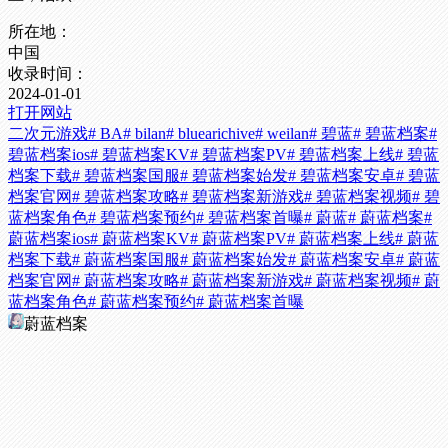
所在地：
中国
收录时间：
2024-01-01
打开网站
二次元游戏
# BA
# bilan
# bluearichive
# weilan
# 碧蓝
# 碧蓝档案
#
碧蓝档案ios
# 碧蓝档案KV
# 碧蓝档案PV
# 碧蓝档案上线
# 碧蓝
档案下载
# 碧蓝档案国服
# 碧蓝档案始发
# 碧蓝档案安卓
# 碧蓝
档案官网
# 碧蓝档案攻略
# 碧蓝档案新游戏
# 碧蓝档案视频
# 碧
蓝档案角色
# 碧蓝档案预约
# 碧蓝档案首曝
# 蔚蓝
# 蔚蓝档案
#
蔚蓝档案ios
# 蔚蓝档案KV
# 蔚蓝档案PV
# 蔚蓝档案上线
# 蔚蓝
档案下载
# 蔚蓝档案国服
# 蔚蓝档案始发
# 蔚蓝档案安卓
# 蔚蓝
档案官网
# 蔚蓝档案攻略
# 蔚蓝档案新游戏
# 蔚蓝档案视频
# 蔚
蓝档案角色
# 蔚蓝档案预约
# 蔚蓝档案首曝
蔚蓝档案