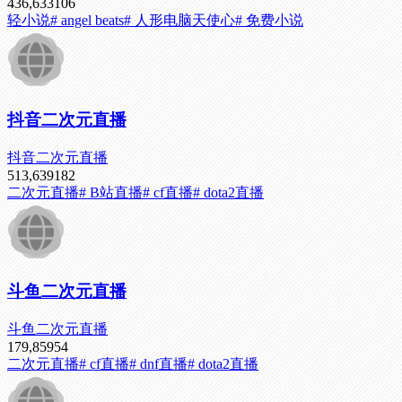
436,633
106
轻小说
# angel beats
# 人形电脑天使心
# 免费小说
抖音二次元直播
抖音二次元直播
513,639
182
二次元直播
# B站直播
# cf直播
# dota2直播
斗鱼二次元直播
斗鱼二次元直播
179,859
54
二次元直播
# cf直播
# dnf直播
# dota2直播