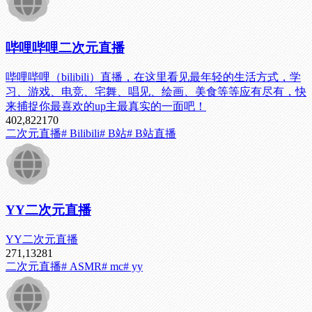
哔哩哔哩二次元直播
哔哩哔哩（bilibili）直播，在这里看见最年轻的生活方式，学
习、游戏、电竞、宅舞、唱见、绘画、美食等等应有尽有，快
来捕捉你最喜欢的up主最真实的一面吧！
402,822
170
二次元直播
# Bilibili
# B站
# B站直播
YY二次元直播
YY二次元直播
271,132
81
二次元直播
# ASMR
# mc
# yy