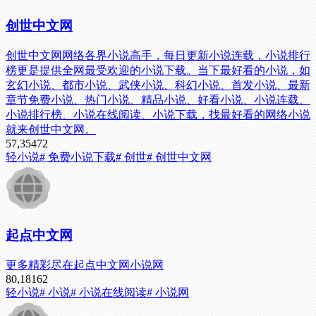
创世中文网
创世中文网网络各界小说高手，每日更新小说连载，小说排行
榜更是提供全网最受欢迎的小说下载。当下最好看的小说，如
玄幻小说、都市小说、武侠小说、科幻小说、首发小说、最新
章节免费小说、热门小说、精品小说、好看小说、小说连载、
小说排行榜、小说在线阅读、小说下载，找最好看的网络小说
就来创世中文网。
57,354
72
轻小说
# 免费小说下载
# 创世
# 创世中文网
起点中文网
更多精彩尽在起点中文网小说网
80,181
62
轻小说
# 小说
# 小说在线阅读
# 小说网