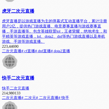
虎牙二次元直播
虎牙直播是以游戏直播为主的弹幕式互动直播平台，累计注册
用户2亿，提供热门游戏直播、电竞赛事直播与游戏赛事直
播，手游直播等。包含英雄联盟lol，王者荣耀，绝地求生，和
平精英等游戏直播，lol、dota2、dnf等热门游戏直播以及单机
游戏、手游等游戏直播。
223,446
90
二次元直播
# cf直播
# dnf直播
# dota2直播
快手二次元直播
快手二次元直播
214,980
133
二次元直播
# 二次元
# 二次元直播
# 快手