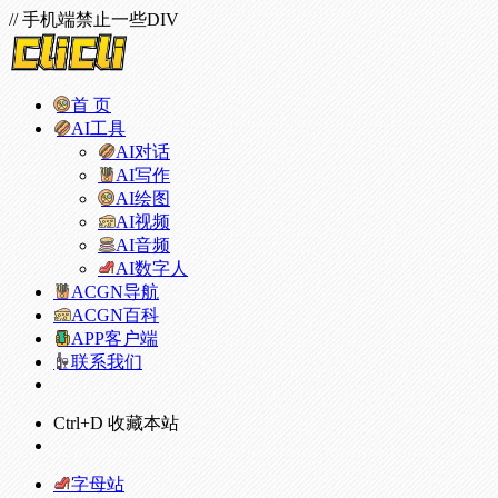
// 手机端禁止一些DIV
首 页
AI工具
AI对话
AI写作
AI绘图
AI视频
AI音频
AI数字人
ACGN导航
ACGN百科
APP客户端
联系我们
Ctrl+D 收藏本站
字母站