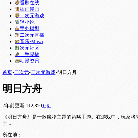
番剧在线
插画漫画
二次元游戏
轻小说
手办模型
二次元直播
音乐·Musci
次元社区
二手易物
动漫资讯
首页
•
二次元
•
二次元游戏
•
明日方舟
明日方舟
2年前更新
112,850
0
61
《明日方舟》是一款魔物主题的策略手游。在游戏中，玩家将管
土...
所在地：