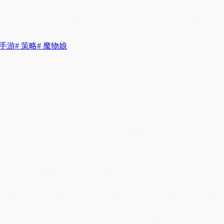
舟手游
# 策略
# 魔物娘