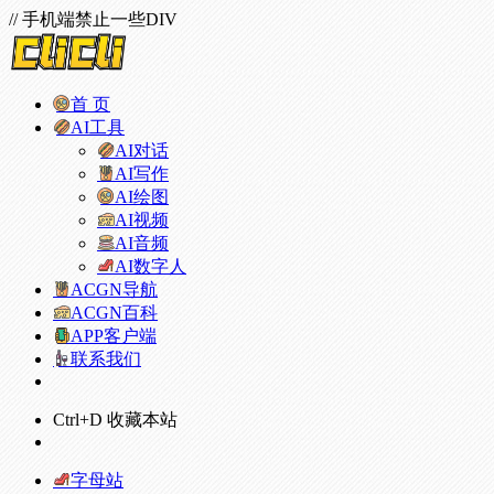
// 手机端禁止一些DIV
首 页
AI工具
AI对话
AI写作
AI绘图
AI视频
AI音频
AI数字人
ACGN导航
ACGN百科
APP客户端
联系我们
Ctrl+D 收藏本站
字母站