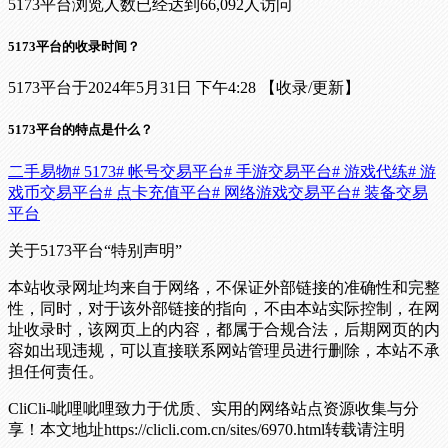
5173平台浏览人数已经达到66,092人访问
5173平台的收录时间？
5173平台于2024年5月31日 下午4:28 【收录/更新】
5173平台的特点是什么？
二手易物
# 5173
# 帐号交易平台
# 手游交易平台
# 游戏代练
# 游
戏币交易平台
# 点卡充值平台
# 网络游戏交易平台
# 装备交易
平台
关于5173平台
“特别声明”
本站收录网址均来自于网络，不保证外部链接的准确性和完整
性，同时，对于该外部链接的指向，不由本站实际控制，在网
址收录时，该网页上的内容，都属于合规合法，后期网页的内
容如出现违规，可以直接联系网站管理员进行删除，本站不承
担任何责任。
CliCli-呲哩呲哩致力于优质、实用的网络站点资源收集与分
享！
本文地址https://clicli.com.cn/sites/6970.html转载请注明