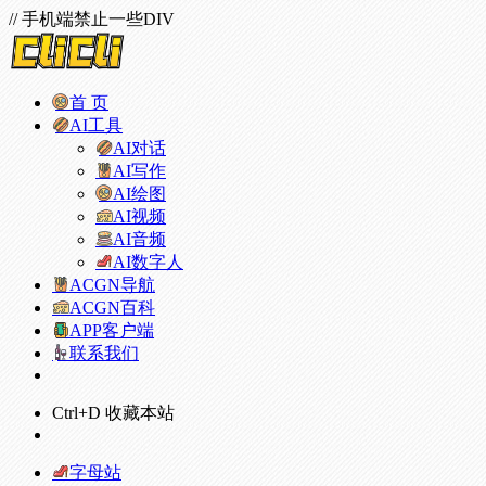
// 手机端禁止一些DIV
首 页
AI工具
AI对话
AI写作
AI绘图
AI视频
AI音频
AI数字人
ACGN导航
ACGN百科
APP客户端
联系我们
Ctrl+D 收藏本站
字母站