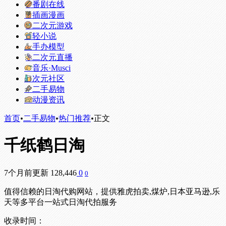
番剧在线
插画漫画
二次元游戏
轻小说
手办模型
二次元直播
音乐·Musci
次元社区
二手易物
动漫资讯
首页
•
二手易物
•
热门推荐
•
正文
千纸鹤日淘
7个月前更新
128,446
0
0
值得信赖的日淘代购网站，提供雅虎拍卖,煤炉,日本亚马逊,乐
天等多平台一站式日淘代拍服务
收录时间：