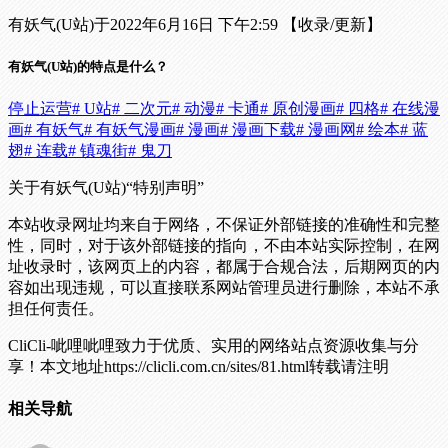
有妖气(U站)于2022年6月16日 下午2:59 【收录/更新】
有妖气(U站)的特点是什么？
停止运营
# U站
# 二次元
# 动漫
# 卡通
# 原创漫画
# 四格
# 在线漫
画
# 有妖气
# 有妖气漫画
# 漫画
# 漫画下载
# 漫画网
# 绘本
# 蓝
翅
# 连载
# 镇魂街
# 鬼刀
关于有妖气(U站)
“特别声明”
本站收录网址均来自于网络，不保证外部链接的准确性和完整
性，同时，对于该外部链接的指向，不由本站实际控制，在网
址收录时，该网页上的内容，都属于合规合法，后期网页的内
容如出现违规，可以直接联系网站管理员进行删除，本站不承
担任何责任。
CliCli-呲哩呲哩致力于优质、实用的网络站点资源收集与分
享！
本文地址https://clicli.com.cn/sites/81.html转载请注明
相关导航