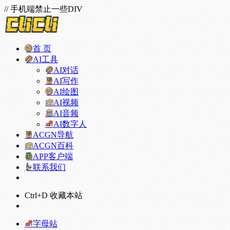
// 手机端禁止一些DIV
首 页
AI工具
AI对话
AI写作
AI绘图
AI视频
AI音频
AI数字人
ACGN导航
ACGN百科
APP客户端
联系我们
Ctrl+D 收藏本站
字母站