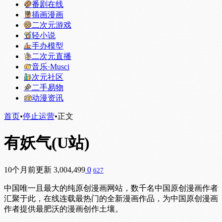
番剧在线
插画漫画
二次元游戏
轻小说
手办模型
二次元直播
音乐·Musci
次元社区
二手易物
动漫资讯
首页
•
停止运营
•
正文
有妖气(U站)
10个月前更新
3,004,499
0
627
中国唯一且最大的纯原创漫画网站，数千名中国原创漫画作者
汇聚于此，在线连载最热门的全新漫画作品，为中国原创漫画
作者提供最肥沃的漫画创作土壤。