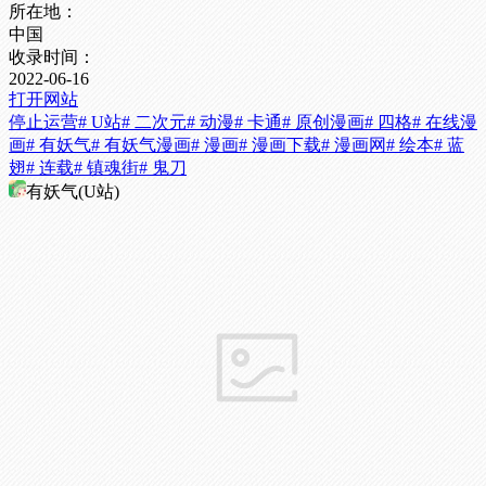
所在地：
中国
收录时间：
2022-06-16
打开网站
停止运营
# U站
# 二次元
# 动漫
# 卡通
# 原创漫画
# 四格
# 在线漫
画
# 有妖气
# 有妖气漫画
# 漫画
# 漫画下载
# 漫画网
# 绘本
# 蓝
翅
# 连载
# 镇魂街
# 鬼刀
有妖气(U站)