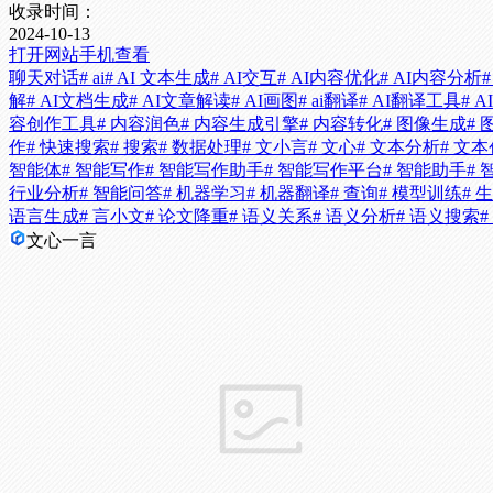
收录时间：
2024-10-13
打开网站
手机查看
聊天对话
# ai
# AI 文本生成
# AI交互
# AI内容优化
# AI内容分析
#
解
# AI文档生成
# AI文章解读
# AI画图
# ai翻译
# AI翻译工具
# 
容创作工具
# 内容润色
# 内容生成引擎
# 内容转化
# 图像生成
#
作
# 快速搜索
# 搜索
# 数据处理
# 文小言
# 文心
# 文本分析
# 文
智能体
# 智能写作
# 智能写作助手
# 智能写作平台
# 智能助手
#
行业分析
# 智能问答
# 机器学习
# 机器翻译
# 查询
# 模型训练
# 
语言生成
# 言小文
# 论文降重
# 语义关系
# 语义分析
# 语义搜索
文心一言