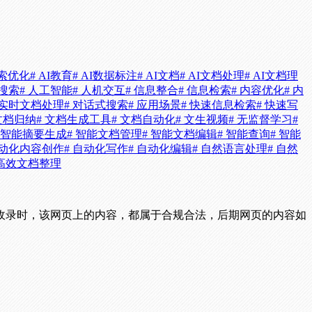
搜索优化
# AI教育
# AI数据标注
# AI文档
# AI文档处理
# AI文档理
化搜索
# 人工智能
# 人机交互
# 信息整合
# 信息检索
# 内容优化
# 内
 实时文档处理
# 对话式搜索
# 应用场景
# 快速信息检索
# 快速写
 文档归纳
# 文档生成工具
# 文档自动化
# 文生视频
# 无监督学习
#
# 智能摘要生成
# 智能文档管理
# 智能文档编辑
# 智能查询
# 智能
自动化内容创作
# 自动化写作
# 自动化编辑
# 自然语言处理
# 自然
 高效文档整理
收录时，该网页上的内容，都属于合规合法，后期网页的内容如