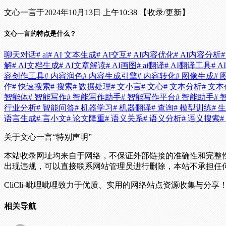
文心一言于2024年10月13日 上午10:38 【收录/更新】
文心一言的特点是什么？
聊天对话
# ai
# AI 文本生成
# AI交互
# AI内容优化
# AI内容分析
#
解
# AI文档生成
# AI文章解读
# AI画图
# ai翻译
# AI翻译工具
# 
容创作工具
# 内容润色
# 内容生成引擎
# 内容转化
# 图像生成
#
作
# 快速搜索
# 搜索
# 数据处理
# 文小言
# 文心
# 文本分析
# 文
智能体
# 智能写作
# 智能写作助手
# 智能写作平台
# 智能助手
#
行业分析
# 智能问答
# 机器学习
# 机器翻译
# 查询
# 模型训练
# 
语言生成
# 言小文
# 论文降重
# 语义关系
# 语义分析
# 语义搜索
关于文心一言
“特别声明”
本站收录网址均来自于网络，不保证外部链接的准确性和完整
出现违规，可以直接联系网站管理员进行删除，本站不承担任
CliCli-呲哩呲哩致力于优质、实用的网络站点资源收集与分享
相关导航