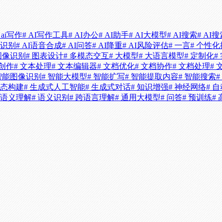
 ai写作
# AI写作工具
# AI办公
# AI助手
# AI大模型
# AI搜索
# AI
AI识别
# AI语音合成
# AI问答
# AI降重
# AI风险评估
# 一言
# 个性
 图像识别
# 图表设计
# 多模态交互
# 大模型
# 大语言模型
# 定制化
#
本创作
# 文本处理
# 文本编辑器
# 文档优化
# 文档协作
# 文档处理
#
 智能图像识别
# 智能大模型
# 智能扩写
# 智能提取内容
# 智能搜索
生态构建
# 生成式人工智能
# 生成式对话
# 知识增强
# 神经网络
# 
# 语义理解
# 语义识别
# 跨语言理解
# 通用大模型
# 问答
# 预训练
#