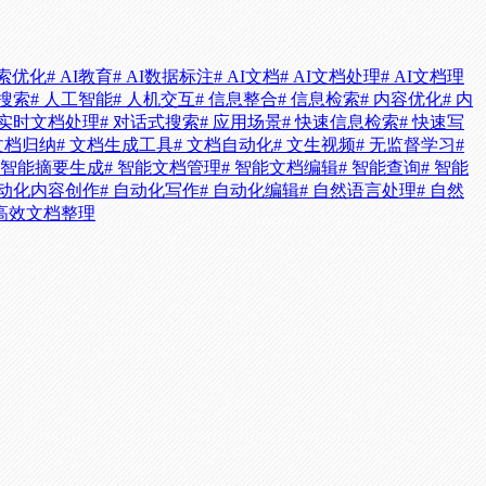
搜索优化
# AI教育
# AI数据标注
# AI文档
# AI文档处理
# AI文档理
化搜索
# 人工智能
# 人机交互
# 信息整合
# 信息检索
# 内容优化
# 内
 实时文档处理
# 对话式搜索
# 应用场景
# 快速信息检索
# 快速写
 文档归纳
# 文档生成工具
# 文档自动化
# 文生视频
# 无监督学习
#
# 智能摘要生成
# 智能文档管理
# 智能文档编辑
# 智能查询
# 智能
自动化内容创作
# 自动化写作
# 自动化编辑
# 自然语言处理
# 自然
 高效文档整理