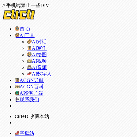
// 手机端禁止一些DIV
首 页
AI工具
AI对话
AI写作
AI绘图
AI视频
AI音频
AI数字人
ACGN导航
ACGN百科
APP客户端
联系我们
Ctrl+D 收藏本站
字母站