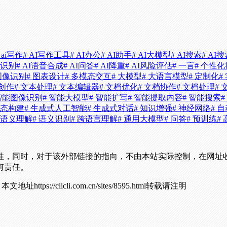
 ai写作
# AI写作工具
# AI办公
# AI助手
# AI大模型
# AI搜索
# AI
AI识别
# AI语音合成
# AI问答
# AI降重
# AI风险评估
# 一言
# 个性
 图像识别
# 图表设计
# 多模态交互
# 大模型
# 大语言模型
# 定制化
#
本创作
# 文本处理
# 文本编辑器
# 文档优化
# 文档协作
# 文档处理
#
 智能图像识别
# 智能大模型
# 智能扩写
# 智能提取内容
# 智能搜索
生态构建
# 生成式人工智能
# 生成式对话
# 知识增强
# 神经网络
# 
# 语义理解
# 语义识别
# 跨语言理解
# 通用大模型
# 问答
# 预训练
#
性，同时，对于该外部链接的指向，不由本站实际控制，在网址
何责任。
！
本文地址https://clicli.com.cn/sites/8595.html转载请注明