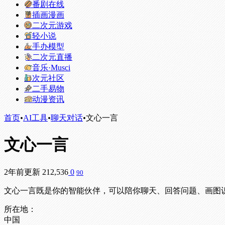
番剧在线
插画漫画
二次元游戏
轻小说
手办模型
二次元直播
音乐·Musci
次元社区
二手易物
动漫资讯
首页
•
AI工具
•
聊天对话
•
文心一言
文心一言
2年前更新
212,536
0
90
文心一言既是你的智能伙伴，可以陪你聊天、回答问题、画图
所在地：
中国