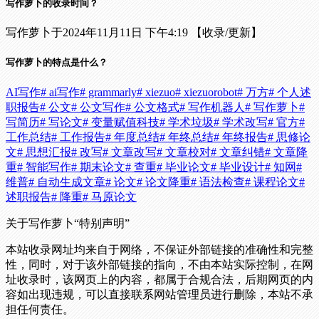
写作萝卜的收录时间？
写作萝卜于2024年11月11日 下午4:19 【收录/更新】
写作萝卜的特点是什么？
AI写作
# ai写作
# grammarly
# xiezuo
# xiezuorobot
# 万方
# 个人述
职报告
# 公文
# 公文写作
# 公文格式
# 写作机器人
# 写作萝卜
#
写简历
# 写论文
# 变量赋值科技
# 学术垃圾
# 学术改写
# 官方
#
工作总结
# 工作报告
# 年度总结
# 年终总结
# 年终报告
# 思修论
文
# 思想汇报
# 改写
# 文章改写
# 文章校对
# 文章纠错
# 文章降
重
# 智能写作
# 期末论文
# 查重
# 毕业论文
# 毕业设计
# 知网
#
维普
# 自动生成文章
# 论文
# 论文降重
# 语法检查
# 课程论文
#
述职报告
# 降重
# 马原论文
关于写作萝卜
“特别声明”
本站收录网址均来自于网络，不保证外部链接的准确性和完整
性，同时，对于该外部链接的指向，不由本站实际控制，在网
址收录时，该网页上的内容，都属于合规合法，后期网页的内
容如出现违规，可以直接联系网站管理员进行删除，本站不承
担任何责任。