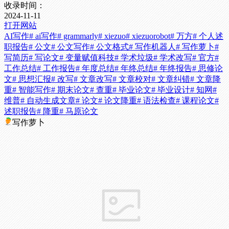
收录时间：
2024-11-11
打开网站
AI写作
# ai写作
# grammarly
# xiezuo
# xiezuorobot
# 万方
# 个人述
职报告
# 公文
# 公文写作
# 公文格式
# 写作机器人
# 写作萝卜
#
写简历
# 写论文
# 变量赋值科技
# 学术垃圾
# 学术改写
# 官方
#
工作总结
# 工作报告
# 年度总结
# 年终总结
# 年终报告
# 思修论
文
# 思想汇报
# 改写
# 文章改写
# 文章校对
# 文章纠错
# 文章降
重
# 智能写作
# 期末论文
# 查重
# 毕业论文
# 毕业设计
# 知网
#
维普
# 自动生成文章
# 论文
# 论文降重
# 语法检查
# 课程论文
#
述职报告
# 降重
# 马原论文
写作萝卜