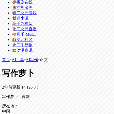
番剧在线
插画漫画
二次元游戏
轻小说
手办模型
二次元直播
音乐·Musci
次元社区
二手易物
动漫资讯
首页
•
AI工具
•
AI写作
•
正文
写作萝卜
2年前更新
14,126
0
0
写作萝卜 - 官网
所在地：
中国