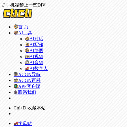
// 手机端禁止一些DIV
首 页
AI工具
AI对话
AI写作
AI绘图
AI视频
AI音频
AI数字人
ACGN导航
ACGN百科
APP客户端
联系我们
Ctrl+D 收藏本站
字母站