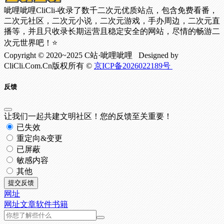
呲哩呲哩CliCli-收录了数千二次元优质站点，包含免费看番，
二次元社区，二次元小说，二次元游戏，手办周边，二次元直
播等，并且只收录长期运营且稳定安全的网站，尽情的畅游二
次元世界吧！⭐
Copyright © 2020~2025 C站·呲哩呲哩 Designed by
CliCli.Com.Cn版权所有 ©
京ICP备2026022189号
反馈
让我们一起共建文明社区！您的反馈至关重要！
已失效
重定向&变更
已屏蔽
敏感内容
其他
提交反馈
网址
网址
文章
软件
书籍