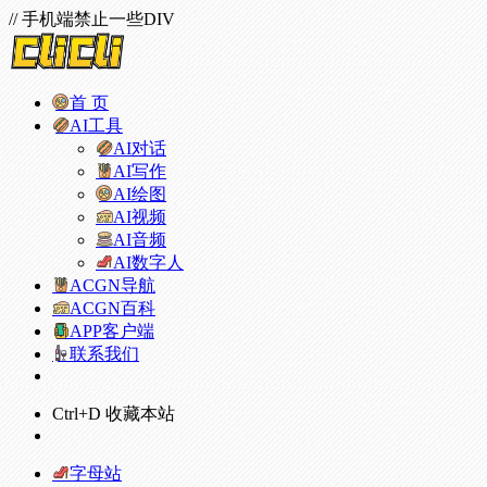
// 手机端禁止一些DIV
首 页
AI工具
AI对话
AI写作
AI绘图
AI视频
AI音频
AI数字人
ACGN导航
ACGN百科
APP客户端
联系我们
Ctrl+D 收藏本站
字母站