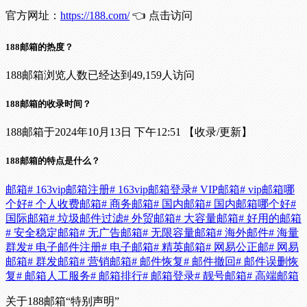
官方网址：
https://188.com/
👈 点击访问
188邮箱的热度？
188邮箱浏览人数已经达到49,159人访问
188邮箱的收录时间？
188邮箱于2024年10月13日 下午12:51 【收录/更新】
188邮箱的特点是什么？
邮箱
# 163vip邮箱注册
# 163vip邮箱登录
# VIP邮箱
# vip邮箱哪
个好
# 个人收费邮箱
# 商务邮箱
# 国内邮箱
# 国内邮箱哪个好
#
国际邮箱
# 垃圾邮件过滤
# 外贸邮箱
# 大容量邮箱
# 好用的邮箱
# 安全稳定邮箱
# 无广告邮箱
# 无限容量邮箱
# 海外邮件
# 海量
群发
# 电子邮件注册
# 电子邮箱
# 精英邮箱
# 网易公正邮
# 网易
邮箱
# 群发邮箱
# 营销邮箱
# 邮件恢复
# 邮件撤回
# 邮件误删恢
复
# 邮箱人工服务
# 邮箱排行
# 邮箱登录
# 靓号邮箱
# 高端邮箱
关于188邮箱
“特别声明”