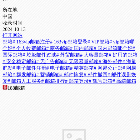
所在地：
中国
收录时间：
2024-10-13
打开网站
邮箱
# 163vip邮箱注册
# 163vip邮箱登录
# VIP邮箱
# vip邮箱哪
个好
# 个人收费邮箱
# 商务邮箱
# 国内邮箱
# 国内邮箱哪个好
#
国际邮箱
# 垃圾邮件过滤
# 外贸邮箱
# 大容量邮箱
# 好用的邮箱
# 安全稳定邮箱
# 无广告邮箱
# 无限容量邮箱
# 海外邮件
# 海量
群发
# 电子邮件注册
# 电子邮箱
# 精英邮箱
# 网易公正邮
# 网易
邮箱
# 群发邮箱
# 营销邮箱
# 邮件恢复
# 邮件撤回
# 邮件误删恢
复
# 邮箱人工服务
# 邮箱排行
# 邮箱登录
# 靓号邮箱
# 高端邮箱
188邮箱