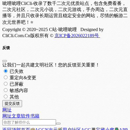
呲哩呲哩CliCli-收录了数千二次元优质站点，包含免费看番，
二次元社区，二次元小说，二次元游戏，手办周边，二次元直
播等，并且只收录长期运营且稳定安全的网站，尽情的畅游二
次元世界吧！⭐
Copyright © 2020~2025 C站·呲哩呲哩 Designed by
CliCli.Com.Cn版权所有 ©
京ICP备2026022189号
反馈
让我们一起共建文明社区！您的反馈至关重要！
已失效
重定向&变更
已屏蔽
敏感内容
其他
提交反馈
网址
网址
文章
软件
书籍
返回顶部
首页
ACGN次元
用户社区
ACG
宝藏小窝
APP