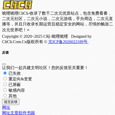
呲哩呲哩CliCli-收录了数千二次元优质站点，包含免费看番，
二次元社区，二次元小说，二次元游戏，手办周边，二次元直
播等，并且只收录长期运营且稳定安全的网站，尽情的畅游二
次元世界吧！⭐
Copyright © 2020~2025 C站·呲哩呲哩 Designed by
CliCli.Com.Cn版权所有 ©
京ICP备2026022189号
反馈
让我们一起共建文明社区！您的反馈至关重要！
已失效
重定向&变更
已屏蔽
敏感内容
其他
提交反馈
网址
网址
文章
软件
书籍