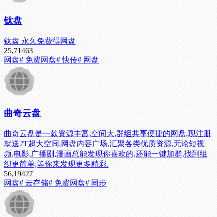
钛盘
钛盘 永久免费得网盘
25,714
63
网盘
# 免费网盘
# 快传
# 网盘
曲奇云盘
曲奇云盘是一款资源丰富,空间大,群组共享便捷的网盘,现注册
就送2T超大空间.网盘内容广场,汇聚各类优质资源,无论短视
频,电影,广播剧,漫画总能发现你喜欢的,还能一键加群,找到组
织更简单,等你来发现更多精彩.
56,194
27
网盘
# 云存储
# 免费网盘
# 同步