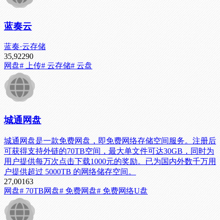
蓝奏云
蓝奏·云存储
35,922
90
网盘
# 上传
# 云存储
# 云盘
城通网盘
城通网盘是一款免费网盘，即免费网络存储空间服务。注册后
可获得支持外链的70TB空间，最大单文件可达30GB，同时为
用户提供每万次点击下载1000元的奖励。已为国内外数千万用
户提供超过 5000TB 的网络储存空间。
27,001
63
网盘
# 70TB网盘
# 免费网盘
# 免费网络U盘