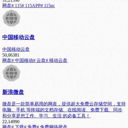
31,213
90
网盘
# 115
# 115APP
# 115pc
中国移动云盘
中国移动云盘
50,063
81
网盘
# 中国移动
# 云盘
# 移动云盘
新浪微盘
微盘是一款简单易用的网盘，提供超大免费云存储空间，支持
电脑、手机 等终端的文档存储、在线阅读、免费下载、同步
和分享是您工作、学习、生活 的必备工具！
22,149
90
网盘
# 下载
# 免费
# 免费网络硬盘