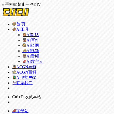
// 手机端禁止一些DIV
首 页
AI工具
AI对话
AI写作
AI绘图
AI视频
AI音频
AI数字人
ACGN导航
ACGN百科
APP客户端
联系我们
Ctrl+D 收藏本站
字母站