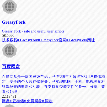
GreasyFork
Greasy Fork - safe and useful user scripts
58,509
0
技术客栈
# GreasyFork
# GreasyFork官网
# GreasyFork网址
百度网盘
百度网盘是一款国民级产品，已连续9年为超过7亿用户提供稳
定、安全的个人云存储服务，已实现电脑、手机、电视等多种
终端场景的覆盖和互联，并支持多类型文件的备份、分享、查
看和处理
22,184
81
网盘
# 云存储
# 免费网盘
# 同步