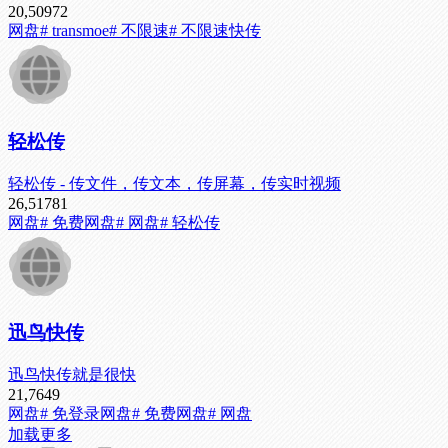
20,509
72
网盘
# transmoe
# 不限速
# 不限速快传
轻松传
轻松传 - 传文件，传文本，传屏幕，传实时视频
26,517
81
网盘
# 免费网盘
# 网盘
# 轻松传
迅鸟快传
迅鸟快传就是很快
21,764
9
网盘
# 免登录网盘
# 免费网盘
# 网盘
加载更多