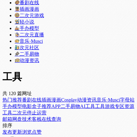
番剧在线
插画漫画
二次元游戏
轻小说
手办模型
二次元直播
音乐·Musci
次元社区
二手易物
动漫资讯
工具
共 120 篇网址
热门推荐
番剧在线
插画漫画
Cosplay
动漫资讯
音乐·Musci
字母站
手办模型
电影盒子
推荐APP
二手易物
AI工具
工具
游戏专区
资源
工具
二次元
停止运营
邮箱
网盘
技术客栈
在线查询
排序
发布
更新
浏览
点赞