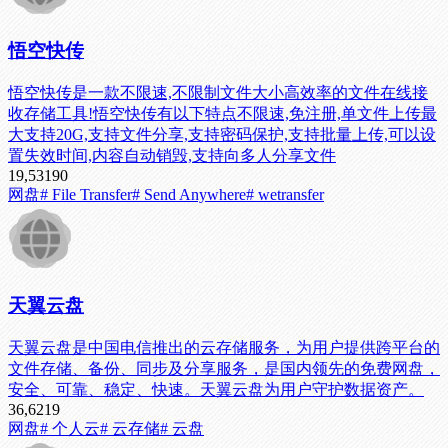
悟空快传
悟空快传是一款不限速,不限制文件大小高效率的文件在线接
收存储工具!悟空快传有以下特点不限速,免注册,单文件上传最
大支持20G,支持文件分享,支持密码保护,支持批量上传,可以设
置失效时间,内容自动销毁,支持向多人分享文件
19,531
90
网盘
# File Transfer
# Send Anywhere
# wetransfer
天翼云盘
天翼云盘是中国电信推出的云存储服务，为用户提供跨平台的
文件存储、备份、同步及分享服务，是国内领先的免费网盘，
安全、可靠、稳定、快速。天翼云盘为用户守护数据资产。
36,621
9
网盘
# 个人云
# 云存储
# 云盘