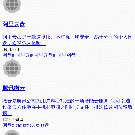
阿里云盘
阿里云盘是一款速度快、不打扰、够安全、易于分享的个人网
盘，欢迎你来体验。
39,876
18
网盘
# 阿里云
# 阿里云盘
# 阿里网盘
腾讯微云
微云是腾讯公司为用户精心打造的一项智能云服务, 您可以通
过微云方便地在手机和电脑之间同步文件、推送照片和传输数
据。
109,194
64
网盘
# cloud
# QQ
# U盘