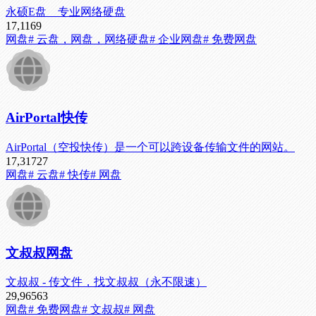
永硕E盘 专业网络硬盘
17,116
9
网盘
# 云盘，网盘，网络硬盘
# 企业网盘
# 免费网盘
AirPortal快传
AirPortal（空投快传）是一个可以跨设备传输文件的网站。
17,317
27
网盘
# 云盘
# 快传
# 网盘
文叔叔网盘
文叔叔 - 传文件，找文叔叔（永不限速）
29,965
63
网盘
# 免费网盘
# 文叔叔
# 网盘