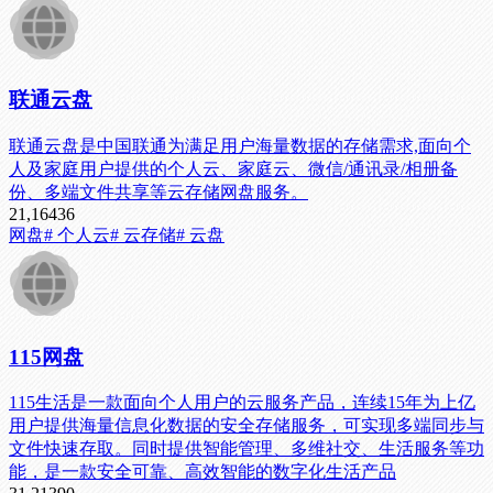
联通云盘
联通云盘是中国联通为满足用户海量数据的存储需求,面向个
人及家庭用户提供的个人云、家庭云、微信/通讯录/相册备
份、多端文件共享等云存储网盘服务。
21,164
36
网盘
# 个人云
# 云存储
# 云盘
115网盘
115生活是一款面向个人用户的云服务产品，连续15年为上亿
用户提供海量信息化数据的安全存储服务，可实现多端同步与
文件快速存取。同时提供智能管理、多维社交、生活服务等功
能，是一款安全可靠、高效智能的数字化生活产品