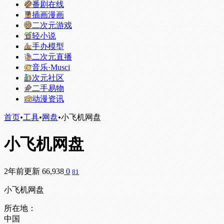
番剧在线
插画漫画
二次元游戏
轻小说
手办模型
二次元直播
音乐·Musci
次元社区
二手易物
动漫资讯
首页
•
工具
•
网盘
•
小飞机网盘
小飞机网盘
2年前更新
66,938
0
81
小飞机网盘
所在地：
中国