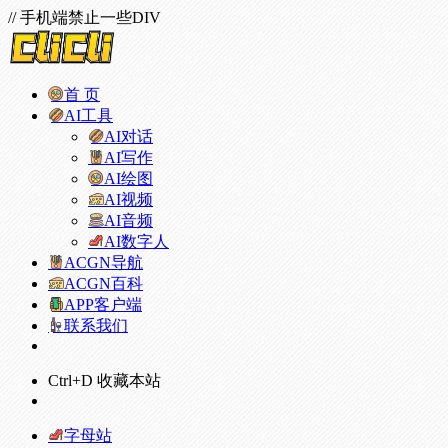
// 手机端禁止一些DIV
首 页
AI工具
AI对话
AI写作
AI绘图
AI视频
AI音频
AI数字人
ACGN导航
ACGN百科
APP客户端
联系我们
Ctrl+D 收藏本站
字母站