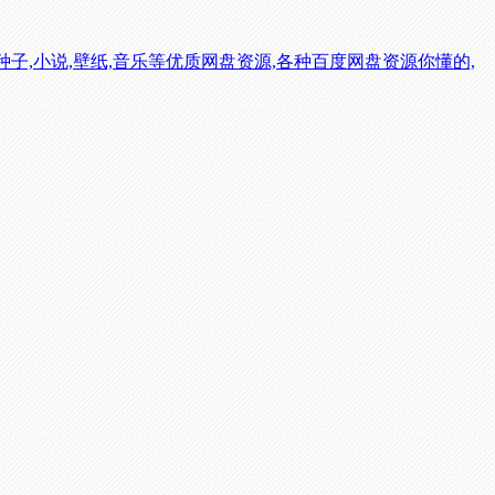
子,小说,壁纸,音乐等优质网盘资源,各种百度网盘资源你懂的,