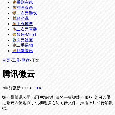
番剧在线
插画漫画
二次元游戏
轻小说
手办模型
二次元直播
音乐·Musci
次元社区
二手易物
动漫资讯
首页
•
工具
•
网盘
•
正文
腾讯微云
2年前更新
109,311
0
64
微云是腾讯公司为用户精心打造的一项智能云服务, 您可以通
过微云方便地在手机和电脑之间同步文件、推送照片和传输数
据。