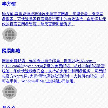
毕方铺
毕方铺-网盘资源搜索神器支持百度网盘、阿里云盘、夸克网
盘搜索，可快速搜索百度网盘资源中的有效连接，自动识别无
效的百度云网盘资源，每天更新海量资源。
网易邮箱
网易免费邮箱，你的专业电子邮局，提供以@163.com、
@126.com和@yeah.net为后缀的免费邮箱。超过20年邮箱运营
经验，系统快速稳定安全，支持超大附件和网盘服务。网易邮
箱官方App“邮箱大师”帮您高效处理邮件，支持所有邮箱，并
可在手机、Windows和Mac上多端协同使用。
盘么么