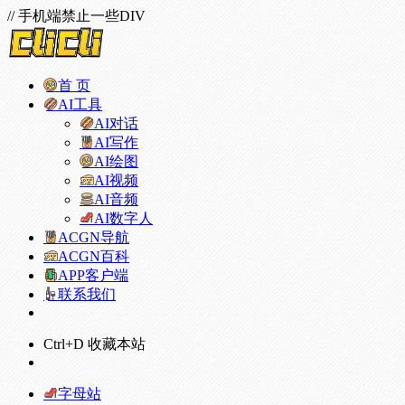
// 手机端禁止一些DIV
首 页
AI工具
AI对话
AI写作
AI绘图
AI视频
AI音频
AI数字人
ACGN导航
ACGN百科
APP客户端
联系我们
Ctrl+D 收藏本站
字母站