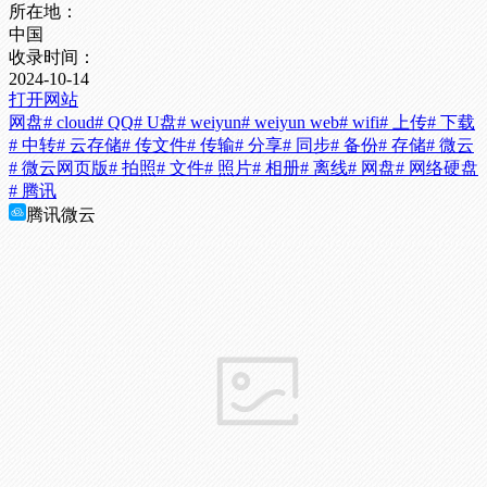
所在地：
中国
收录时间：
2024-10-14
打开网站
网盘
# cloud
# QQ
# U盘
# weiyun
# weiyun web
# wifi
# 上传
# 下载
# 中转
# 云存储
# 传文件
# 传输
# 分享
# 同步
# 备份
# 存储
# 微云
# 微云网页版
# 拍照
# 文件
# 照片
# 相册
# 离线
# 网盘
# 网络硬盘
# 腾讯
腾讯微云