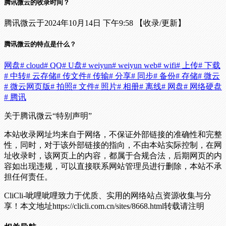
腾讯微云的收录时间？
腾讯微云于2024年10月14日 下午9:58 【收录/更新】
腾讯微云的特点是什么？
网盘
# cloud
# QQ
# U盘
# weiyun
# weiyun web
# wifi
# 上传
# 下载
# 中转
# 云存储
# 传文件
# 传输
# 分享
# 同步
# 备份
# 存储
# 微云
# 微云网页版
# 拍照
# 文件
# 照片
# 相册
# 离线
# 网盘
# 网络硬盘
# 腾讯
关于腾讯微云
“特别声明”
本站收录网址均来自于网络，不保证外部链接的准确性和完整
性，同时，对于该外部链接的指向，不由本站实际控制，在网
址收录时，该网页上的内容，都属于合规合法，后期网页的内
容如出现违规，可以直接联系网站管理员进行删除，本站不承
担任何责任。
CliCli-呲哩呲哩致力于优质、实用的网络站点资源收集与分
享！
本文地址https://clicli.com.cn/sites/8668.html转载请注明