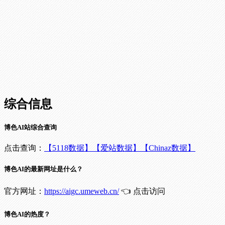
综合信息
博色AI站综合查询
点击查询：
【5118数据】
【爱站数据】
【Chinaz数据】
博色AI的最新网址是什么？
官方网址：
https://aigc.umeweb.cn/
👈 点击访问
博色AI的热度？