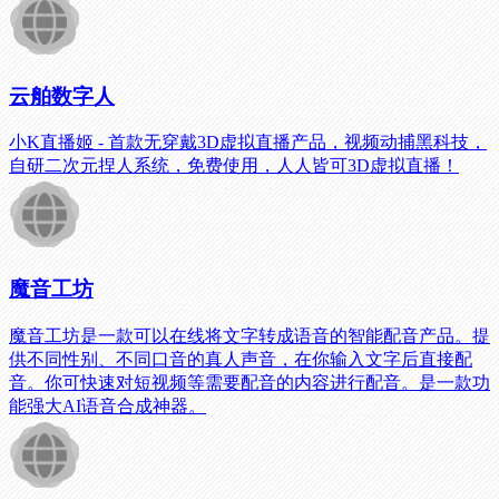
云舶数字人
小K直播姬 - 首款无穿戴3D虚拟直播产品，视频动捕黑科技，
自研二次元捏人系统，免费使用，人人皆可3D虚拟直播！
魔音工坊
魔音工坊是一款可以在线将文字转成语音的智能配音产品。提
供不同性别、不同口音的真人声音，在你输入文字后直接配
音。你可快速对短视频等需要配音的内容进行配音。是一款功
能强大AI语音合成神器。