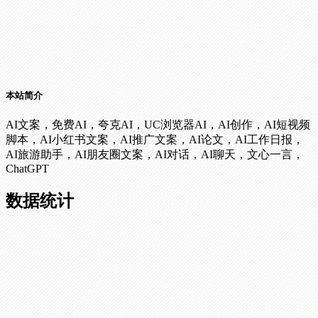
本站简介
AI文案，免费AI，夸克AI，UC浏览器AI，AI创作，AI短视频
脚本，AI小红书文案，AI推广文案，AI论文，AI工作日报，
AI旅游助手，AI朋友圈文案，AI对话，AI聊天，文心一言，
ChatGPT
数据统计