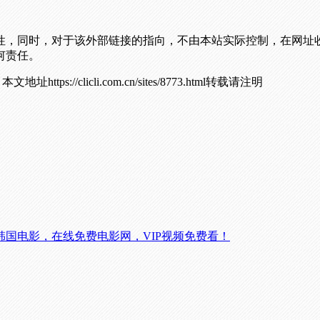
性，同时，对于该外部链接的指向，不由本站实际控制，在网址
何责任。
！
本文地址https://clicli.com.cn/sites/8773.html转载请注明
新韩国电影，在线免费电影网，VIP视频免费看！