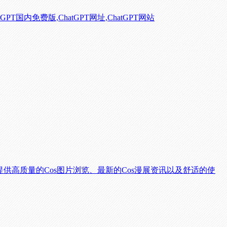
ChatGPT国内免费版,ChatGPT网址,ChatGPT网站
y同好提供高质量的Cos图片浏览、最新的Cos漫展资讯以及舒适的使