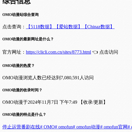
综合信息
OMO动漫站综合查询
点击查询：
【5118数据】
【爱站数据】
【Chinaz数据】
OMO动漫的最新网址是什么？
官方网址：
https://clicli.com.cn/sites/8773.html
👈 点击访问
OMO动漫的热度？
OMO动漫浏览人数已经达到7,080,591人访问
OMO动漫的收录时间？
OMO动漫于2024年11月7日 下午7:49 【收录/更新】
OMO动漫的特点是什么？
停止运营
番剧在线
# OMO
# omofun
# omofun动漫
# omofun官网
#