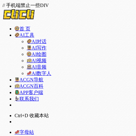
// 手机端禁止一些DIV
首 页
AI工具
AI对话
AI写作
AI绘图
AI视频
AI音频
AI数字人
ACGN导航
ACGN百科
APP客户端
联系我们
Ctrl+D 收藏本站
字母站