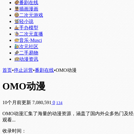
番剧在线
插画漫画
二次元游戏
轻小说
手办模型
二次元直播
音乐·Musci
次元社区
二手易物
动漫资讯
首页
•
停止运营
•
番剧在线
•
OMO动漫
OMO动漫
10个月前更新
7,080,591
0
134
OMO动漫汇集了海量的动漫资源，涵盖了国内外众多热门及
观看...
收录时间：