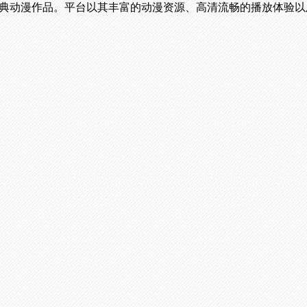
经典动漫作品。平台以其丰富的动漫资源、高清流畅的播放体验