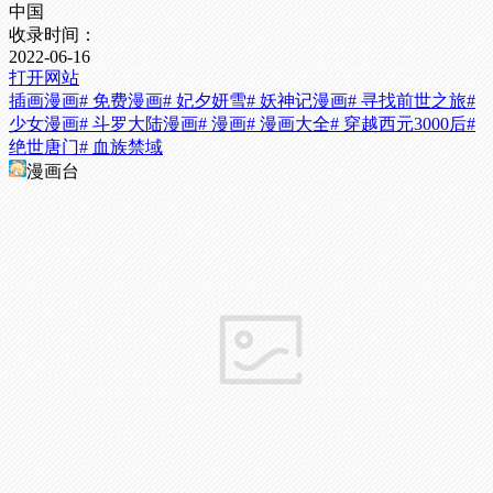
中国
收录时间：
2022-06-16
打开网站
插画漫画
# 免费漫画
# 妃夕妍雪
# 妖神记漫画
# 寻找前世之旅
#
少女漫画
# 斗罗大陆漫画
# 漫画
# 漫画大全
# 穿越西元3000后
#
绝世唐门
# 血族禁域
漫画台