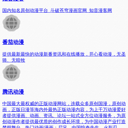
国内知名原创动漫平台_斗破苍穹漫画官网_知音漫客网
番茄动漫
提供最新最快的动漫新番资讯和在线播放，开心看动漫，无圣
骑、无暗牧
腾讯动漫
中国最大最权威的正版动漫网站，连载众多原创国漫，原创动
画，正版日漫等海内外最热正版动漫内容，为上千万动漫爱好
者提供漫画、动画、资讯、论坛一站式全方位动漫服务，为原
创动漫作者提供最优质的创作成长环境，为中国动漫产业打造
梦想舞台。热门动画|漫画：尸兄、中国惊奇先生、火影忍