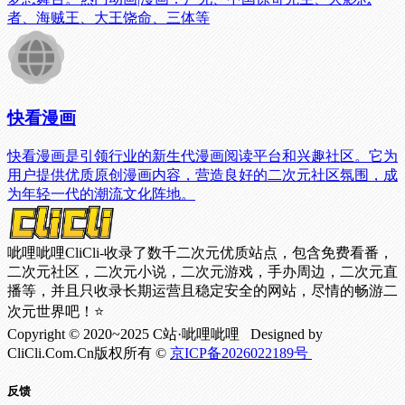
者、海贼王、大王饶命、三体等
快看漫画
快看漫画是引领行业的新生代漫画阅读平台和兴趣社区。它为
用户提供优质原创漫画内容，营造良好的二次元社区氛围，成
为年轻一代的潮流文化阵地。
呲哩呲哩CliCli-收录了数千二次元优质站点，包含免费看番，
二次元社区，二次元小说，二次元游戏，手办周边，二次元直
播等，并且只收录长期运营且稳定安全的网站，尽情的畅游二
次元世界吧！⭐
Copyright © 2020~2025 C站·呲哩呲哩 Designed by
CliCli.Com.Cn版权所有 ©
京ICP备2026022189号
反馈