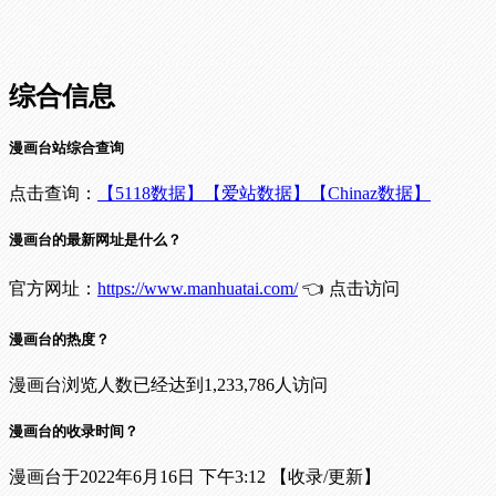
综合信息
漫画台站综合查询
点击查询：
【5118数据】
【爱站数据】
【Chinaz数据】
漫画台的最新网址是什么？
官方网址：
https://www.manhuatai.com/
👈 点击访问
漫画台的热度？
漫画台浏览人数已经达到1,233,786人访问
漫画台的收录时间？
漫画台于2022年6月16日 下午3:12 【收录/更新】