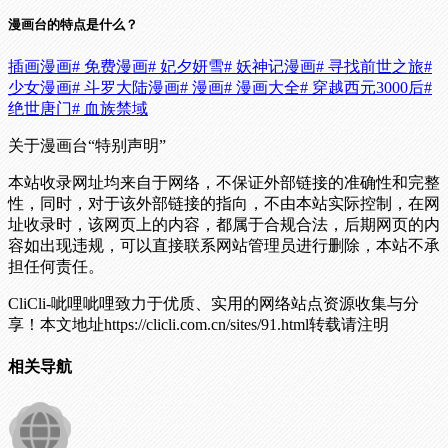
漫画台的特点是什么？
插画漫画
# 免费漫画
# 妃夕妍雪
# 妖神记漫画
# 寻找前世之旅
#
少女漫画
# 斗罗大陆漫画
# 漫画
# 漫画大全
# 穿越西元3000后
#
绝世唐门
# 血族禁域
关于漫画台
“特别声明”
本站收录网址均来自于网络，不保证外部链接的准确性和完整
性，同时，对于该外部链接的指向，不由本站实际控制，在网
址收录时，该网页上的内容，都属于合规合法，后期网页的内
容如出现违规，可以直接联系网站管理员进行删除，本站不承
担任何责任。
CliCli-呲哩呲哩致力于优质、实用的网络站点资源收集与分
享！
本文地址https://clicli.com.cn/sites/91.html转载请注明
相关导航