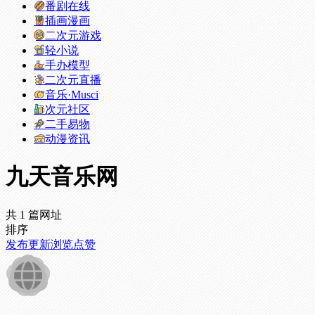
番剧在线
插画漫画
二次元游戏
轻小说
手办模型
二次元直播
音乐·Musci
次元社区
二手易物
动漫资讯
九天音乐网
共 1 篇网址
排序
发布
更新
浏览
点赞