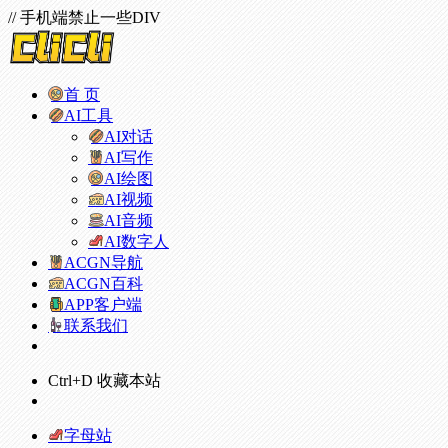
// 手机端禁止一些DIV
首 页
AI工具
AI对话
AI写作
AI绘图
AI视频
AI音频
AI数字人
ACGN导航
ACGN百科
APP客户端
联系我们
Ctrl+D 收藏本站
字母站