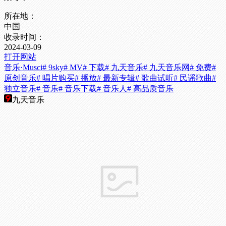
所在地：
中国
收录时间：
2024-03-09
打开网站
音乐·Musci
# 9sky
# MV
# 下载
# 九天音乐
# 九天音乐网
# 免费
#
原创音乐
# 唱片购买
# 播放
# 最新专辑
# 歌曲试听
# 民谣歌曲
#
独立音乐
# 音乐
# 音乐下载
# 音乐人
# 高品质音乐
九天音乐