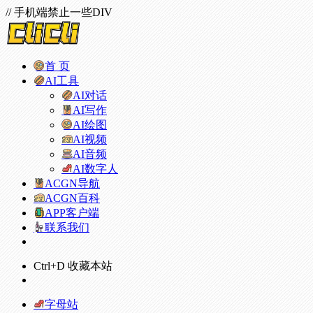
// 手机端禁止一些DIV
首 页
AI工具
AI对话
AI写作
AI绘图
AI视频
AI音频
AI数字人
ACGN导航
ACGN百科
APP客户端
联系我们
Ctrl+D 收藏本站
字母站