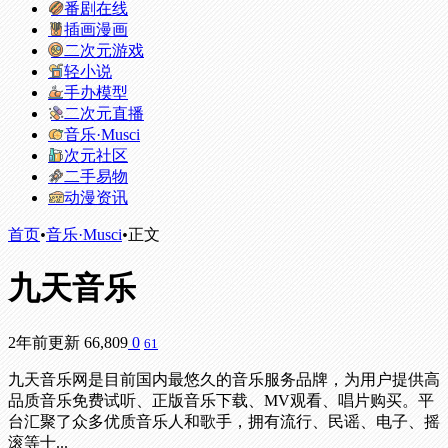
番剧在线
插画漫画
二次元游戏
轻小说
手办模型
二次元直播
音乐·Musci
次元社区
二手易物
动漫资讯
首页
•
音乐·Musci
•
正文
九天音乐
2年前更新
66,809
0
61
九天音乐网是目前国内最悠久的音乐服务品牌，为用户提供高
品质音乐免费试听、正版音乐下载、MV观看、唱片购买。平
台汇聚了众多优质音乐人和歌手，拥有流行、民谣、电子、摇
滚等十...