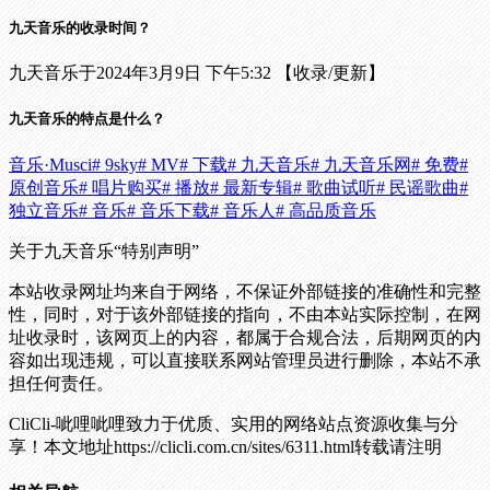
九天音乐的收录时间？
九天音乐于2024年3月9日 下午5:32 【收录/更新】
九天音乐的特点是什么？
音乐·Musci
# 9sky
# MV
# 下载
# 九天音乐
# 九天音乐网
# 免费
#
原创音乐
# 唱片购买
# 播放
# 最新专辑
# 歌曲试听
# 民谣歌曲
#
独立音乐
# 音乐
# 音乐下载
# 音乐人
# 高品质音乐
关于九天音乐
“特别声明”
本站收录网址均来自于网络，不保证外部链接的准确性和完整
性，同时，对于该外部链接的指向，不由本站实际控制，在网
址收录时，该网页上的内容，都属于合规合法，后期网页的内
容如出现违规，可以直接联系网站管理员进行删除，本站不承
担任何责任。
CliCli-呲哩呲哩致力于优质、实用的网络站点资源收集与分
享！
本文地址https://clicli.com.cn/sites/6311.html转载请注明