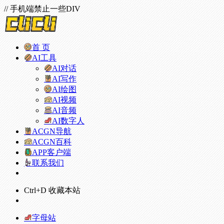
// 手机端禁止一些DIV
首 页
AI工具
AI对话
AI写作
AI绘图
AI视频
AI音频
AI数字人
ACGN导航
ACGN百科
APP客户端
联系我们
Ctrl+D 收藏本站
字母站