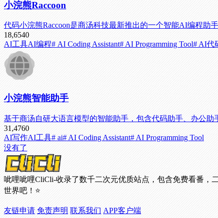
小浣熊Raccoon
代码小浣熊Raccoon是商汤科技最新推出的一个智能AI编
18,654
0
AI工具
AI编程
# AI Coding Assistant
# AI Programming Tool
# AI
小浣熊智能助手
基于商汤自研大语言模型的智能助手，包含代码助手、办公助
31,476
0
AI写作
AI工具
# ai
# AI Coding Assistant
# AI Programming Tool
没有了
呲哩呲哩CliCli-收录了数千二次元优质站点，包含免费
世界吧！⭐
友链申请
免责声明
联系我们
APP客户端