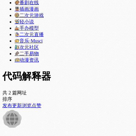
番剧在线
插画漫画
二次元游戏
轻小说
手办模型
二次元直播
音乐·Musci
次元社区
二手易物
动漫资讯
代码解释器
共 2 篇网址
排序
发布
更新
浏览
点赞