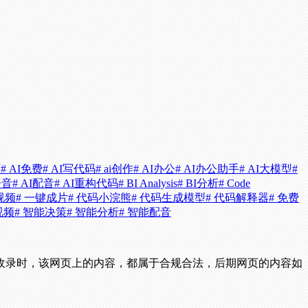
画
# AI免费
# AI写代码
# ai创作
# AI办公
# AI办公助手
# AI大模型
#
语音
# AI配音
# AI重构代码
# BI Analysis
# BI分析
# Code
视频
# 一键成片
# 代码小浣熊
# 代码生成模型
# 代码解释器
# 免费
视频
# 智能决策
# 智能分析
# 智能配音
收录时，该网页上的内容，都属于合规合法，后期网页的内容如