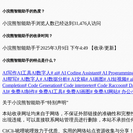
小浣熊智能助手的热度？
小浣熊智能助手浏览人数已经达到31,476人访问
小浣熊智能助手的收录时间？
小浣熊智能助手于2025年3月9日 下午4:49 【收录/更新】
小浣熊智能助手的特点是什么？
AI写作
AI工具
AI数字人
# ai
# AI Coding Assistant
# AI Programmin
AI帮写
# AI数字人
# AI数据分析
# AI文稿
# AI画图
# AI短视频
# 
Completion
# Code Generation
# Code interpreter
# Code Raccoon
# D
AI
# 免费AI制作
# 免费AI工具
# 免费AI画图
# 免费AI网站
# 办
关于小浣熊智能助手
“特别声明”
本站收录网址均来自于网络，不保证外部链接的准确性和完整
出现违规，可以直接联系网站管理员进行删除，本站不承担任
CliCli-呲哩呲哩致力于优质、实用的网络站点资源收集与分享