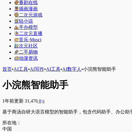
番剧在线
插画漫画
二次元游戏
轻小说
手办模型
二次元直播
音乐·Musci
次元社区
二手易物
动漫资讯
首页
•
AI工具
•
AI写作
•
AI工具
•
AI数字人
•
小浣熊智能助手
小浣熊智能助手
1年前更新
31,476
0
0
基于商汤自研大语言模型的智能助手，包含代码助手、办公助
所在地：
中国