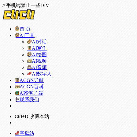
// 手机端禁止一些DIV
首 页
AI工具
AI对话
AI写作
AI绘图
AI视频
AI音频
AI数字人
ACGN导航
ACGN百科
APP客户端
联系我们
Ctrl+D 收藏本站
字母站