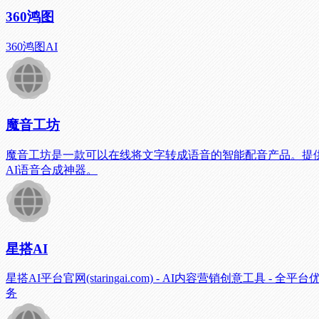
360鸿图
360鸿图AI
魔音工坊
魔音工坊是一款可以在线将文字转成语音的智能配音产品。提
AI语音合成神器。
星搭AI
星搭AI平台官网(staringai.com) - AI内容营销创
务