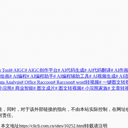
g Tool
# AIGC
# AIGC创作平台
# AI代码生成
# AI代码翻译
# AI作
ai绘画
# AI编程
# AI编程助手
# AI编程辅助工具
# AI视频生成
# AI
ata Analysis
# Office Raccoon
# Raccoon
# word转视频
# 一键图文转
公小浣熊
# 商业智能
# 图文成片
# 图文转视频
# 小浣熊家族
# 文章转
性，同时，对于该外部链接的指向，不由本站实际控制，在网址
何责任。
！
本文地址https://clicli.com.cn/sites/10252.html转载请注明