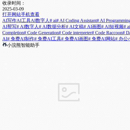
收录时间：
2025-03-09
打开网站
手机查看
AI写作
AI工具
AI数字人
# ai
# AI Coding Assistant
# AI Programmin
AI帮写
# AI数字人
# AI数据分析
# AI文稿
# AI画图
# AI短视频
# 
Completion
# Code Generation
# Code interpreter
# Code Raccoon
# D
AI
# 免费AI制作
# 免费AI工具
# 免费AI画图
# 免费AI网站
# 办
小浣熊智能助手