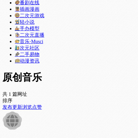
番剧在线
插画漫画
二次元游戏
轻小说
手办模型
二次元直播
音乐·Musci
次元社区
二手易物
动漫资讯
原创音乐
共 1 篇网址
排序
发布
更新
浏览
点赞