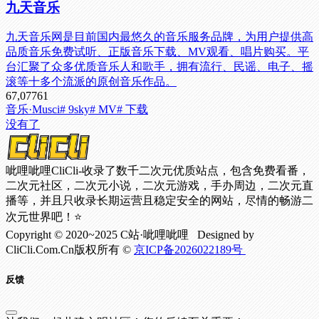
九天音乐
九天音乐网是目前国内最悠久的音乐服务品牌，为用户提供高
品质音乐免费试听、正版音乐下载、MV观看、唱片购买。平
台汇聚了众多优质音乐人和歌手，拥有流行、民谣、电子、摇
滚等十多个流派的原创音乐作品。
67,077
61
音乐·Musci
# 9sky
# MV
# 下载
没有了
呲哩呲哩CliCli-收录了数千二次元优质站点，包含免费看番，
二次元社区，二次元小说，二次元游戏，手办周边，二次元直
播等，并且只收录长期运营且稳定安全的网站，尽情的畅游二
次元世界吧！⭐
Copyright © 2020~2025 C站·呲哩呲哩 Designed by
CliCli.Com.Cn版权所有 ©
京ICP备2026022189号
反馈