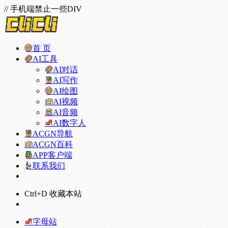
// 手机端禁止一些DIV
首 页
AI工具
AI对话
AI写作
AI绘图
AI视频
AI音频
AI数字人
ACGN导航
ACGN百科
APP客户端
联系我们
Ctrl+D 收藏本站
字母站