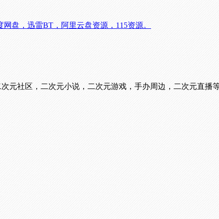
网盘，迅雷BT，阿里云盘资源，115资源。
看番，二次元社区，二次元小说，二次元游戏，手办周边，二次元直