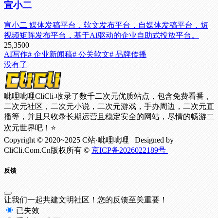
宣小二
宣小二 媒体发稿平台，软文发布平台，自媒体发稿平台，短
视频矩阵发布平台，基于AI驱动的企业自助式投放平台。
25,350
0
AI写作
# 企业新闻稿
# 公关软文
# 品牌传播
没有了
呲哩呲哩CliCli-收录了数千二次元优质站点，包含免费看番，
二次元社区，二次元小说，二次元游戏，手办周边，二次元直
播等，并且只收录长期运营且稳定安全的网站，尽情的畅游二
次元世界吧！⭐
Copyright © 2020~2025 C站·呲哩呲哩 Designed by
CliCli.Com.Cn版权所有 ©
京ICP备2026022189号
反馈
让我们一起共建文明社区！您的反馈至关重要！
已失效