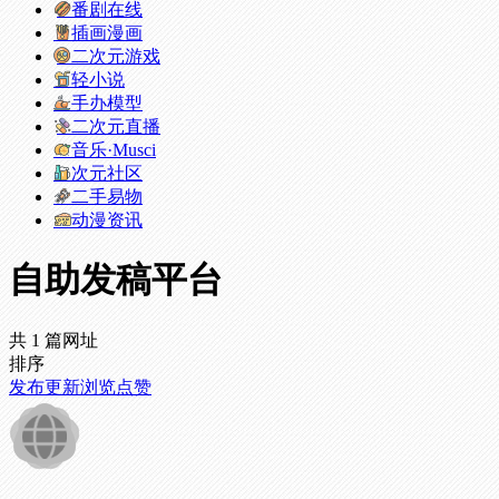
番剧在线
插画漫画
二次元游戏
轻小说
手办模型
二次元直播
音乐·Musci
次元社区
二手易物
动漫资讯
自助发稿平台
共 1 篇网址
排序
发布
更新
浏览
点赞