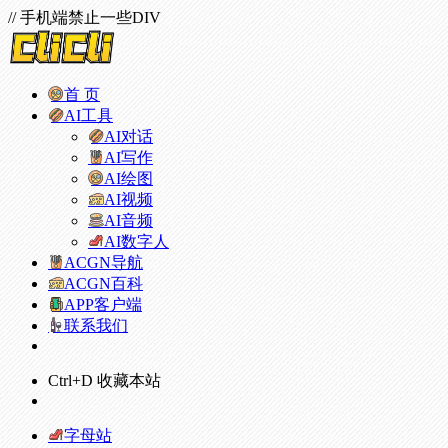
// 手机端禁止一些DIV
首 页
AI工具
AI对话
AI写作
AI绘图
AI视频
AI音频
AI数字人
ACGN导航
ACGN百科
APP客户端
联系我们
Ctrl+D 收藏本站
字母站