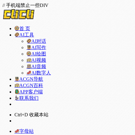
// 手机端禁止一些DIV
首 页
AI工具
AI对话
AI写作
AI绘图
AI视频
AI音频
AI数字人
ACGN导航
ACGN百科
APP客户端
联系我们
Ctrl+D 收藏本站
字母站