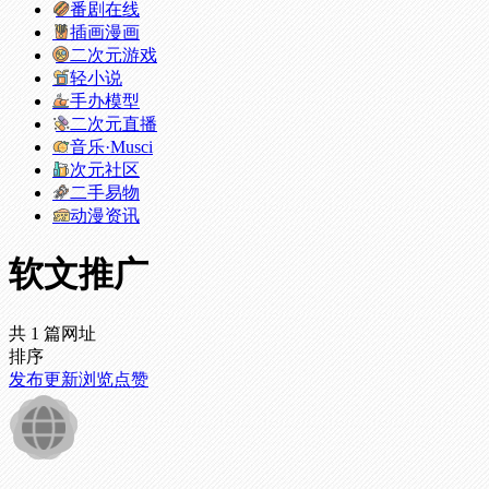
番剧在线
插画漫画
二次元游戏
轻小说
手办模型
二次元直播
音乐·Musci
次元社区
二手易物
动漫资讯
软文推广
共 1 篇网址
排序
发布
更新
浏览
点赞