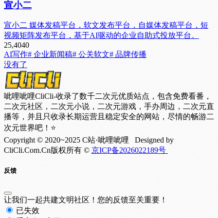
宣小二
宣小二 媒体发稿平台，软文发布平台，自媒体发稿平台，短
视频矩阵发布平台，基于AI驱动的企业自助式投放平台。
25,404
0
AI写作
# 企业新闻稿
# 公关软文
# 品牌传播
没有了
呲哩呲哩CliCli-收录了数千二次元优质站点，包含免费看番，
二次元社区，二次元小说，二次元游戏，手办周边，二次元直
播等，并且只收录长期运营且稳定安全的网站，尽情的畅游二
次元世界吧！⭐
Copyright © 2020~2025 C站·呲哩呲哩 Designed by
CliCli.Com.Cn版权所有 ©
京ICP备2026022189号
反馈
让我们一起共建文明社区！您的反馈至关重要！
已失效