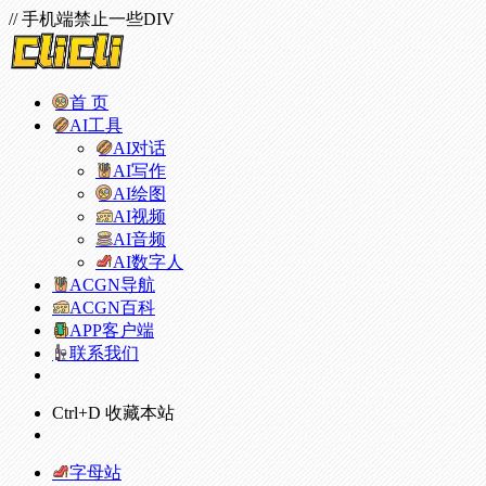
// 手机端禁止一些DIV
首 页
AI工具
AI对话
AI写作
AI绘图
AI视频
AI音频
AI数字人
ACGN导航
ACGN百科
APP客户端
联系我们
Ctrl+D 收藏本站
字母站