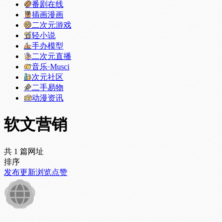
番剧在线
插画漫画
二次元游戏
轻小说
手办模型
二次元直播
音乐·Musci
次元社区
二手易物
动漫资讯
软文营销
共 1 篇网址
排序
发布
更新
浏览
点赞