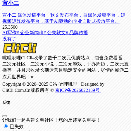
宣小二
宣小二 媒体发稿平台，软文发布平台，自媒体发稿平台，短
视频矩阵发布平台，基于AI驱动的企业自助式投放平台。
25,350
0
AI写作
# 企业新闻稿
# 公关软文
# 品牌传播
没有了
呲哩呲哩CliCli-收录了数千二次元优质站点，包含免费看番，
二次元社区，二次元小说，二次元游戏，手办周边，二次元直
播等，并且只收录长期运营且稳定安全的网站，尽情的畅游二
次元世界吧！⭐
Copyright © 2020~2025 C站·呲哩呲哩 Designed by
CliCli.Com.Cn版权所有 ©
京ICP备2026022189号
反馈
让我们一起共建文明社区！您的反馈至关重要！
已失效