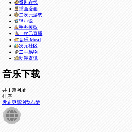
番剧在线
插画漫画
二次元游戏
轻小说
手办模型
二次元直播
音乐·Musci
次元社区
二手易物
动漫资讯
音乐下载
共 1 篇网址
排序
发布
更新
浏览
点赞