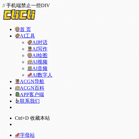
// 手机端禁止一些DIV
首 页
AI工具
AI对话
AI写作
AI绘图
AI视频
AI音频
AI数字人
ACGN导航
ACGN百科
APP客户端
联系我们
Ctrl+D 收藏本站
字母站