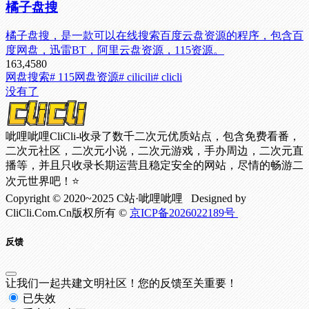
橘子盘搜
橘子盘搜，是一款可以在线搜索百度云盘资源的程序，包含百
度网盘，迅雷BT，阿里云盘资源，115资源。
163,458
0
网盘搜索
# 115网盘资源
# cilicili
# clicli
没有了
呲哩呲哩CliCli-收录了数千二次元优质站点，包含免费看番，
二次元社区，二次元小说，二次元游戏，手办周边，二次元直
播等，并且只收录长期运营且稳定安全的网站，尽情的畅游二
次元世界吧！⭐
Copyright © 2020~2025 C站·呲哩呲哩 Designed by
CliCli.Com.Cn版权所有 ©
京ICP备2026022189号
反馈
让我们一起共建文明社区！您的反馈至关重要！
已失效