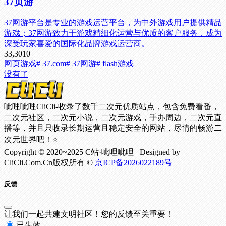
37页游
37网游平台是专业的游戏运营平台，为中外游戏用户提供精品
游戏；37网游致力于游戏精细化运营与优质的客户服务，成为
深受玩家喜爱的国际化品牌游戏运营商。
33,301
0
网页游戏
# 37.com
# 37网游
# flash游戏
没有了
呲哩呲哩CliCli-收录了数千二次元优质站点，包含免费看番，
二次元社区，二次元小说，二次元游戏，手办周边，二次元直
播等，并且只收录长期运营且稳定安全的网站，尽情的畅游二
次元世界吧！⭐
Copyright © 2020~2025 C站·呲哩呲哩 Designed by
CliCli.Com.Cn版权所有 ©
京ICP备2026022189号
反馈
让我们一起共建文明社区！您的反馈至关重要！
已失效