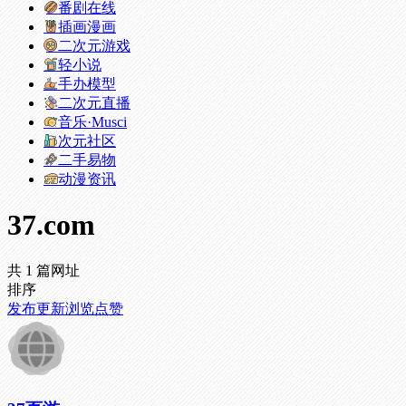
番剧在线
插画漫画
二次元游戏
轻小说
手办模型
二次元直播
音乐·Musci
次元社区
二手易物
动漫资讯
37.com
共 1 篇网址
排序
发布
更新
浏览
点赞