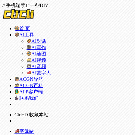
// 手机端禁止一些DIV
首 页
AI工具
AI对话
AI写作
AI绘图
AI视频
AI音频
AI数字人
ACGN导航
ACGN百科
APP客户端
联系我们
Ctrl+D 收藏本站
字母站