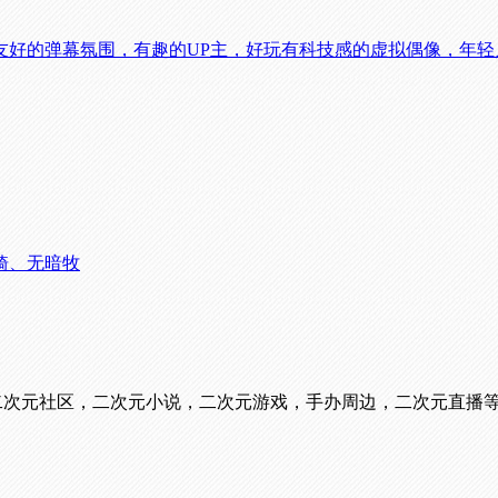
 友好的弹幕氛围，有趣的UP主，好玩有科技感的虚拟偶像，年
骑、无暗牧
看番，二次元社区，二次元小说，二次元游戏，手办周边，二次元直