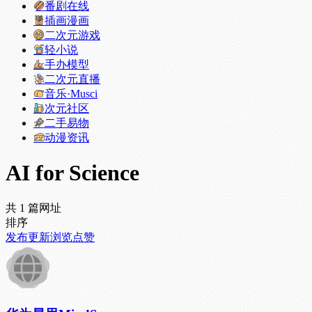
番剧在线
插画漫画
二次元游戏
轻小说
手办模型
二次元直播
音乐·Musci
次元社区
二手易物
动漫资讯
AI for Science
共 1 篇网址
排序
发布
更新
浏览
点赞