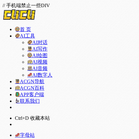
// 手机端禁止一些DIV
首 页
AI工具
AI对话
AI写作
AI绘图
AI视频
AI音频
AI数字人
ACGN导航
ACGN百科
APP客户端
联系我们
Ctrl+D 收藏本站
字母站