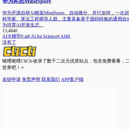
华为昇思MindSpore
华为开源自研AI框架MindSpore。自动微分、并行加持
科学家、算法工程师等人群。主要具备基于源码转换的通用自
为培育AI开发生态。
13,484
0
AI大模型
# ai
# AI for Science
# AI4S
没有了
呲哩呲哩CliCli-收录了数千二次元优质站点，包含免费
世界吧！⭐
友链申请
免责声明
联系我们
APP客户端