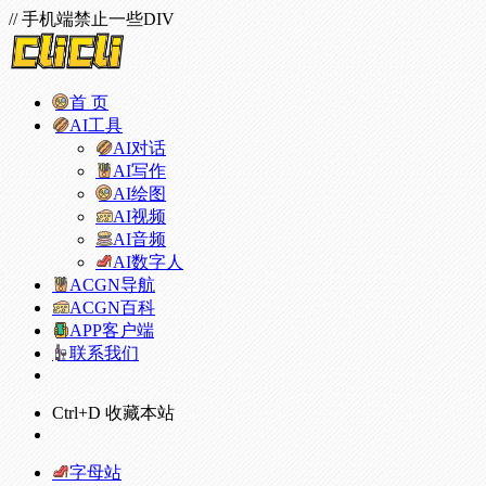
// 手机端禁止一些DIV
首 页
AI工具
AI对话
AI写作
AI绘图
AI视频
AI音频
AI数字人
ACGN导航
ACGN百科
APP客户端
联系我们
Ctrl+D 收藏本站
字母站