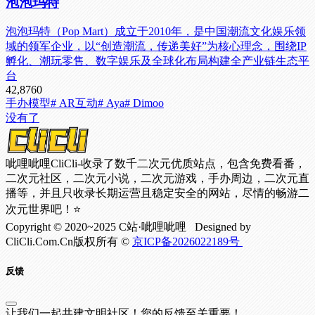
泡泡玛特
泡泡玛特（Pop Mart）成立于2010年，是中国潮流文化娱乐领
域的领军企业，以“创造潮流，传递美好”为核心理念，围绕IP
孵化、潮玩零售、数字娱乐及全球化布局构建全产业链生态平
台
42,876
0
手办模型
# AR互动
# Aya
# Dimoo
没有了
呲哩呲哩CliCli-收录了数千二次元优质站点，包含免费看番，
二次元社区，二次元小说，二次元游戏，手办周边，二次元直
播等，并且只收录长期运营且稳定安全的网站，尽情的畅游二
次元世界吧！⭐
Copyright © 2020~2025 C站·呲哩呲哩 Designed by
CliCli.Com.Cn版权所有 ©
京ICP备2026022189号
反馈
让我们一起共建文明社区！您的反馈至关重要！