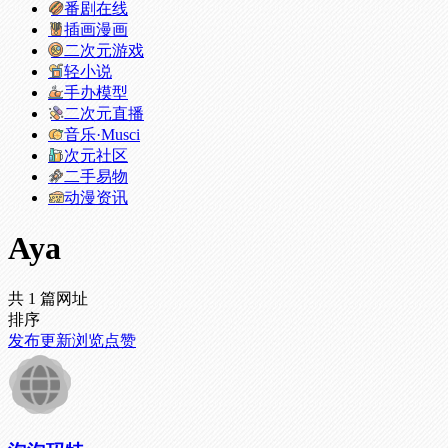
番剧在线
插画漫画
二次元游戏
轻小说
手办模型
二次元直播
音乐·Musci
次元社区
二手易物
动漫资讯
Aya
共 1 篇网址
排序
发布
更新
浏览
点赞