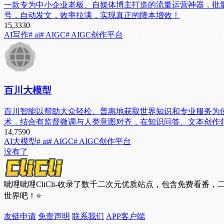
一款专为中小企业老板、自媒体博主打造的流量运营神器，批
号，自动发文，效率拉满，实现真正的降本增效！
15,333
0
AI写作
# ai
# AIGC
# AIGC创作平台
百川大模型
百川智能以帮助大众轻松、普惠地获取世界知识和专业服务为
术，结合有监督微调与人类意图对齐，在知识问答、文本创作
14,759
0
AI大模型
# ai
# AIGC
# AIGC创作平台
没有了
呲哩呲哩CliCli-收录了数千二次元优质站点，包含免费
世界吧！⭐
友链申请
免责声明
联系我们
APP客户端