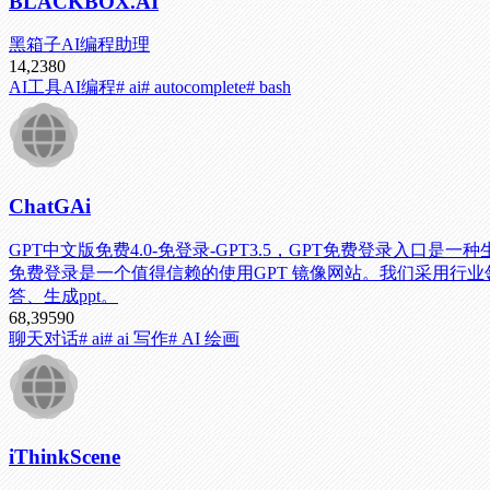
BLACKBOX.AI
黑箱子AI编程助理
14,238
0
AI工具
AI编程
# ai
# autocomplete
# bash
ChatGAi
GPT中文版免费4.0-免登录-GPT3.5，GPT免费登录入口是一
免费登录是一个值得信赖的使用GPT 镜像网站。我们采用行业
答、生成ppt。
68,395
90
聊天对话
# ai
# ai 写作
# AI 绘画
iThinkScene