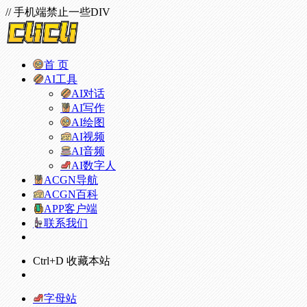
// 手机端禁止一些DIV
首 页
AI工具
AI对话
AI写作
AI绘图
AI视频
AI音频
AI数字人
ACGN导航
ACGN百科
APP客户端
联系我们
Ctrl+D 收藏本站
字母站