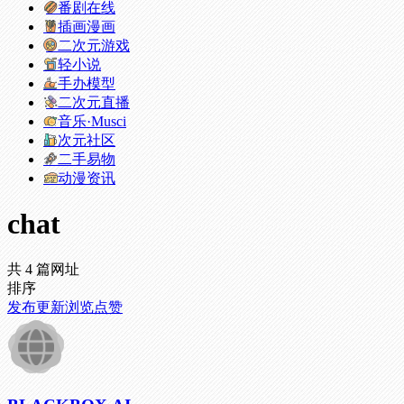
番剧在线
插画漫画
二次元游戏
轻小说
手办模型
二次元直播
音乐·Musci
次元社区
二手易物
动漫资讯
chat
共 4 篇网址
排序
发布
更新
浏览
点赞