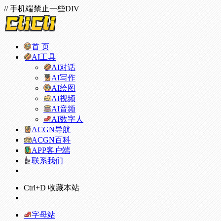
// 手机端禁止一些DIV
首 页
AI工具
AI对话
AI写作
AI绘图
AI视频
AI音频
AI数字人
ACGN导航
ACGN百科
APP客户端
联系我们
Ctrl+D 收藏本站
字母站