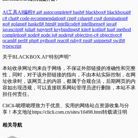
AI工具
AI编程
# ai
# autocomplete
# bash
# blackbox
# blackboxai
#
c
# chat
# code-recommendation
# cpp
# csharp
# css
# domination
#
go
# golang
# haskell
# html
# intellicode
# intellisense
# java
#
javascript
# julia
# jupyter
# keybindings
# kite
# kotlin
# lua
# method
completion
# node
# node.js
# nodejs
# objective-c
# objectivec
#
ocaml
# perl
# php
# python
# react
# ruby
# rust
# snippets
# swift
#
typescript
关于BLACKBOX.AI
“特别声明”
本站收录网址均来自于网络，不保证外部链接的准确性和完整
性，同时，对于该外部链接的指向，不由本站实际控制，在网
址收录时，该网页上的内容，都属于合规合法，后期网页的内
容如出现违规，可以直接联系网站管理员进行删除，本站不承
担任何责任。
CliCli-呲哩呲哩致力于优质、实用的网络站点资源收集与分
享！
本文地址https://clicli.com.cn/sites/10498.html转载请注明
相关导航