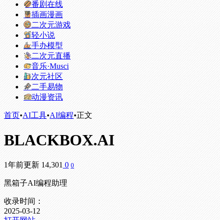
番剧在线
插画漫画
二次元游戏
轻小说
手办模型
二次元直播
音乐·Musci
次元社区
二手易物
动漫资讯
首页
•
AI工具
•
AI编程
•
正文
BLACKBOX.AI
1年前更新
14,301
0
0
黑箱子AI编程助理
收录时间：
2025-03-12