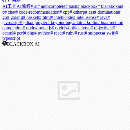
打开网站
AI工具
AI编程
# ai
# autocomplete
# bash
# blackbox
# blackboxai
#
c
# chat
# code-recommendation
# cpp
# csharp
# css
# domination
#
go
# golang
# haskell
# html
# intellicode
# intellisense
# java
#
javascript
# julia
# jupyter
# keybindings
# kite
# kotlin
# lua
# method
completion
# node
# node.js
# nodejs
# objective-c
# objectivec
#
ocaml
# perl
# php
# python
# react
# ruby
# rust
# snippets
# swift
#
typescript
BLACKBOX.AI