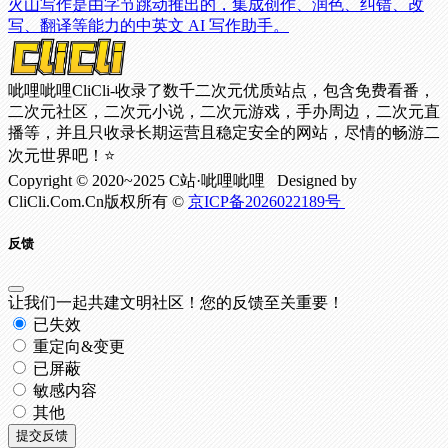
火山写作是由字节跳动推出的，集成创作、润色、纠错、改
写、翻译等能力的中英文 AI 写作助手。
呲哩呲哩CliCli-收录了数千二次元优质站点，包含免费看番，
二次元社区，二次元小说，二次元游戏，手办周边，二次元直
播等，并且只收录长期运营且稳定安全的网站，尽情的畅游二
次元世界吧！⭐
Copyright © 2020~2025 C站·呲哩呲哩 Designed by
CliCli.Com.Cn版权所有 ©
京ICP备2026022189号
反馈
让我们一起共建文明社区！您的反馈至关重要！
已失效
重定向&变更
已屏蔽
敏感内容
其他
提交反馈