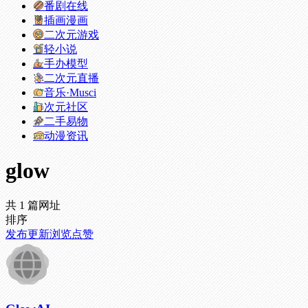
番剧在线
插画漫画
二次元游戏
轻小说
手办模型
二次元直播
音乐·Musci
次元社区
二手易物
动漫资讯
glow
共 1 篇网址
排序
发布
更新
浏览
点赞