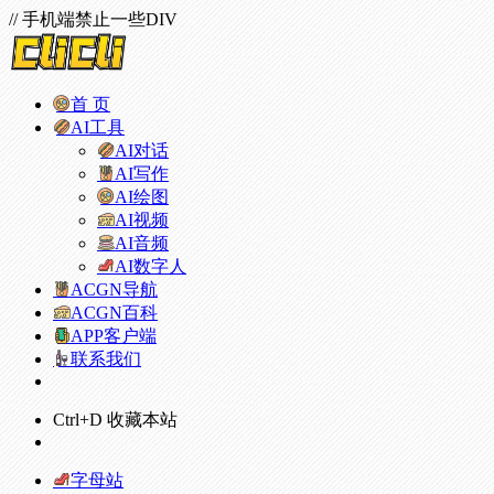
// 手机端禁止一些DIV
首 页
AI工具
AI对话
AI写作
AI绘图
AI视频
AI音频
AI数字人
ACGN导航
ACGN百科
APP客户端
联系我们
Ctrl+D 收藏本站
字母站