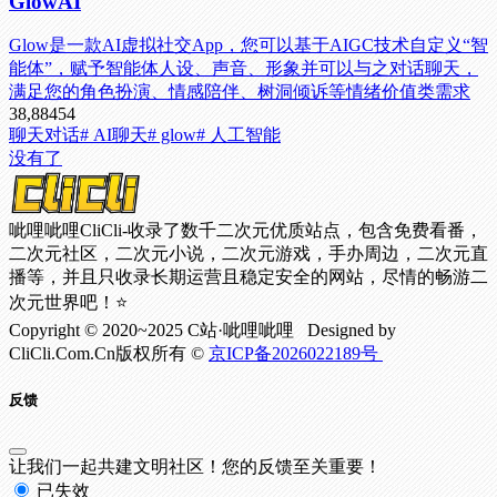
GlowAI
Glow是一款AI虚拟社交App，您可以基于AIGC技术自定义“智
能体”，赋予智能体人设、声音、形象并可以与之对话聊天，
满足您的角色扮演、情感陪伴、树洞倾诉等情绪价值类需求
38,884
54
聊天对话
# AI聊天
# glow
# 人工智能
没有了
呲哩呲哩CliCli-收录了数千二次元优质站点，包含免费看番，
二次元社区，二次元小说，二次元游戏，手办周边，二次元直
播等，并且只收录长期运营且稳定安全的网站，尽情的畅游二
次元世界吧！⭐
Copyright © 2020~2025 C站·呲哩呲哩 Designed by
CliCli.Com.Cn版权所有 ©
京ICP备2026022189号
反馈
让我们一起共建文明社区！您的反馈至关重要！
已失效