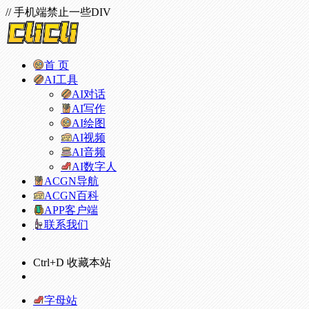
// 手机端禁止一些DIV
首 页
AI工具
AI对话
AI写作
AI绘图
AI视频
AI音频
AI数字人
ACGN导航
ACGN百科
APP客户端
联系我们
Ctrl+D 收藏本站
字母站