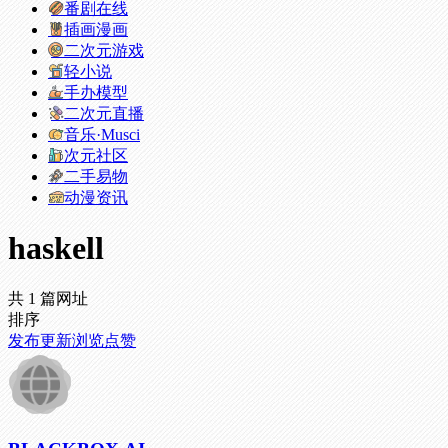
番剧在线
插画漫画
二次元游戏
轻小说
手办模型
二次元直播
音乐·Musci
次元社区
二手易物
动漫资讯
haskell
共 1 篇网址
排序
发布
更新
浏览
点赞