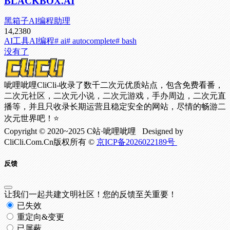
BLACKBOX.AI
黑箱子AI编程助理
14,238
0
AI工具
AI编程
# ai
# autocomplete
# bash
没有了
呲哩呲哩CliCli-收录了数千二次元优质站点，包含免费看番，
二次元社区，二次元小说，二次元游戏，手办周边，二次元直
播等，并且只收录长期运营且稳定安全的网站，尽情的畅游二
次元世界吧！⭐
Copyright © 2020~2025 C站·呲哩呲哩 Designed by
CliCli.Com.Cn版权所有 ©
京ICP备2026022189号
反馈
让我们一起共建文明社区！您的反馈至关重要！
已失效
重定向&变更
已屏蔽