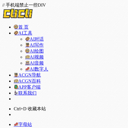
// 手机端禁止一些DIV
首 页
AI工具
AI对话
AI写作
AI绘图
AI视频
AI音频
AI数字人
ACGN导航
ACGN百科
APP客户端
联系我们
Ctrl+D 收藏本站
字母站