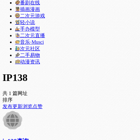
番剧在线
插画漫画
二次元游戏
轻小说
手办模型
二次元直播
音乐·Musci
次元社区
二手易物
动漫资讯
IP138
共 1 篇网址
排序
发布
更新
浏览
点赞