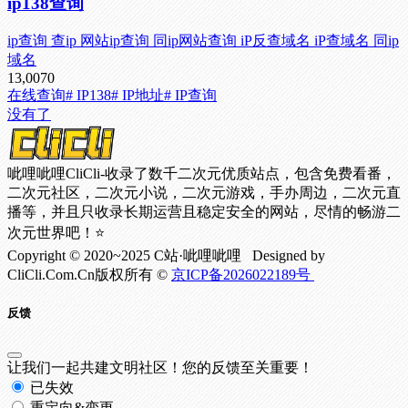
ip138查询
ip查询 查ip 网站ip查询 同ip网站查询 iP反查域名 iP查域名 同ip
域名
13,007
0
在线查询
# IP138
# IP地址
# IP查询
没有了
呲哩呲哩CliCli-收录了数千二次元优质站点，包含免费看番，
二次元社区，二次元小说，二次元游戏，手办周边，二次元直
播等，并且只收录长期运营且稳定安全的网站，尽情的畅游二
次元世界吧！⭐
Copyright © 2020~2025 C站·呲哩呲哩 Designed by
CliCli.Com.Cn版权所有 ©
京ICP备2026022189号
反馈
让我们一起共建文明社区！您的反馈至关重要！
已失效
重定向&变更