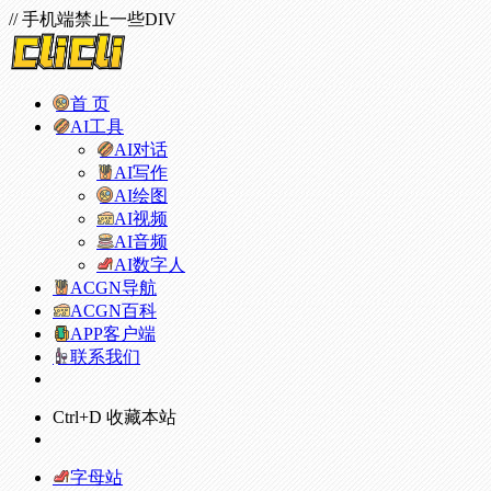
// 手机端禁止一些DIV
首 页
AI工具
AI对话
AI写作
AI绘图
AI视频
AI音频
AI数字人
ACGN导航
ACGN百科
APP客户端
联系我们
Ctrl+D 收藏本站
字母站