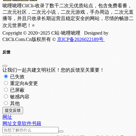
呲哩呲哩CliCli-收录了数千二次元优质站点，包含免费看番，
二次元社区，二次元小说，二次元游戏，手办周边，二次元直
播等，并且只收录长期运营且稳定安全的网站，尽情的畅游二
次元世界吧！⭐
Copyright © 2020~2025 C站·呲哩呲哩 Designed by
CliCli.Com.Cn版权所有 ©
京ICP备2026022189号
反馈
让我们一起共建文明社区！您的反馈至关重要！
已失效
重定向&变更
已屏蔽
敏感内容
其他
提交反馈
网址
网址
文章
软件
书籍