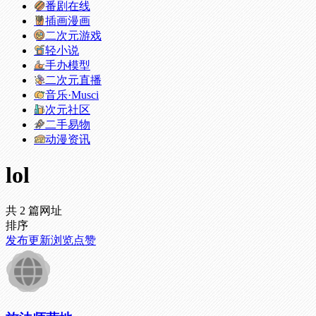
番剧在线
插画漫画
二次元游戏
轻小说
手办模型
二次元直播
音乐·Musci
次元社区
二手易物
动漫资讯
lol
共 2 篇网址
排序
发布
更新
浏览
点赞