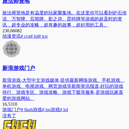
旅法师营地
旅法师营地是有温度的玩家聚集地。在这里你可以看到炉石传
说、万智牌、百闻牌、影之诗、昆特牌等游戏的超及时的资
讯，超专业的攻略，超有趣的故事，超好用的工具。
230,660
82
动漫资讯
# ccg
# lol
# tcg
新浪游戏门户
新浪游戏-大型中文游戏媒体,提供最新网络游戏、手机游戏、
单机游戏、电视游戏、网页游戏等新闻资讯报道,好玩的游戏
排行、游戏专区、游戏攻略、游戏下载等服务,是游戏玩家喜
爱的游戏网站。
16,531
0
游戏门户
# flash游戏
# ios游戏
# lol
没有了