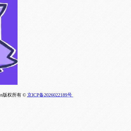
om.Cn版权所有 ©
京ICP备2026022189号