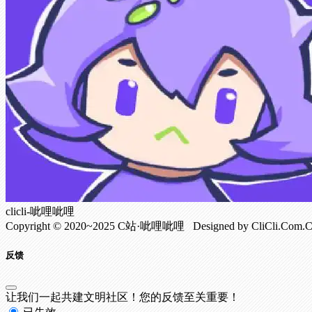
clicli-呲哩呲哩
Copyright © 2020~2025 C站·呲哩呲哩 Designed by CliCli.C
反馈
让我们一起共建文明社区！您的反馈至关重要！