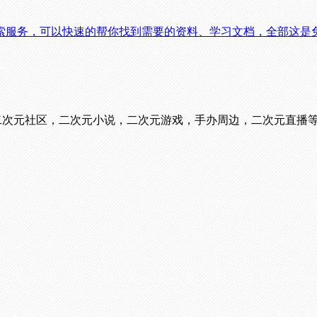
索服务，可以快速的帮你找到需要的资料、学习文档，全部这是
看番，二次元社区，二次元小说，二次元游戏，手办周边，二次元直