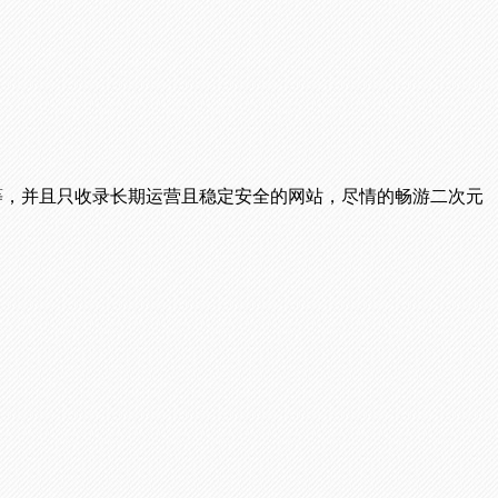
播等，并且只收录长期运营且稳定安全的网站，尽情的畅游二次元