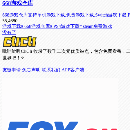
668游戏仓库
668游戏仓库支持单机游戏下载,免费游戏下载,Switch游戏下
55,468
0
游戏下载
# 668游戏仓库
# PS4游戏下载
# steam免费游戏
没有了
呲哩呲哩CliCli-收录了数千二次元优质站点，包含免费
世界吧！⭐
友链申请
免责声明
联系我们
APP客户端