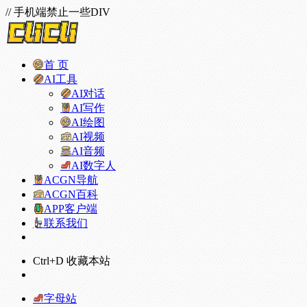
// 手机端禁止一些DIV
首 页
AI工具
AI对话
AI写作
AI绘图
AI视频
AI音频
AI数字人
ACGN导航
ACGN百科
APP客户端
联系我们
Ctrl+D 收藏本站
字母站