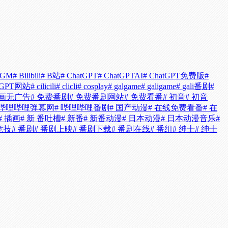
BGM
# Bilibili
# B站
# ChatGPT
# ChatGPTAI
# ChatGPT免费版
#
atGPT网站
# cilicili
# clicli
# cosplay
# galgame
# galigame
# gali番剧
#
漫画无广告
# 免费番剧
# 免费番剧网站
# 免费看番
# 初音
# 初音
 哔哩哔哩弹幕网
# 哔哩哔哩番剧
# 国产动漫
# 在线免费看番
# 在
# 插画
# 新 番吐槽
# 新番
# 新番动漫
# 日本动漫
# 日本动漫音乐
#
 竞技
# 番剧
# 番剧上映
# 番剧下载
# 番剧在线
# 番组
# 绅士
# 绅士