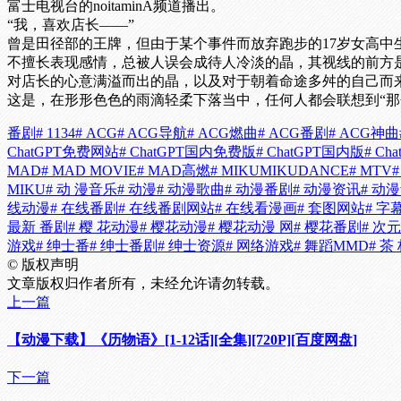
富士电视台的noitaminA频道播出。
“我，喜欢店长——”
曾是田径部的王牌，但由于某个事件而放弃跑步的17岁女高中
不擅长表现感情，总被人误会成待人冷淡的晶，其视线的前方是自己
对店长的心意满溢而出的晶，以及对于朝着命途多舛的自己而
这是，在形形色色的雨滴轻柔下落当中，任何人都会联想到“那
番剧
# 1134
# ACG
# ACG导航
# ACG燃曲
# ACG番剧
# ACG神曲
ChatGPT免费网站
# ChatGPT国内免费版
# ChatGPT国内版
# Ch
MAD
# MAD MOVIE
# MAD高燃
# MIKUMIKUDANCE
# MTV
#
MIKU
# 动 漫音乐
# 动漫
# 动漫歌曲
# 动漫番剧
# 动漫资讯
# 动
线动漫
# 在线番剧
# 在线番剧网站
# 在线看漫画
# 套图网站
# 字
最新 番剧
# 樱 花动漫
# 樱花动漫
# 樱花动漫 网
# 樱花番剧
# 次元
游戏
# 绅士番
# 绅士番剧
# 绅士资源
# 网络游戏
# 舞蹈MMD
# 茶
©
版权声明
文章版权归作者所有，未经允许请勿转载。
上一篇
【动漫下载】《历物语》[1-12话][全集][720P][百度网盘]
下一篇