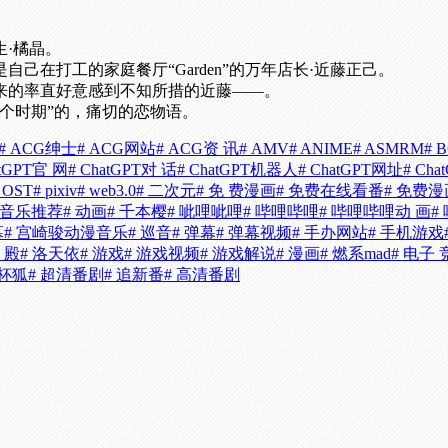
生·橘晶。
在打工的家庭餐厅“Garden”的万年店长·近藤正己。
来的率直好意感到不知所措的近藤——。
个时期”的，痛切的恋物语。
# ACG绅士
# ACG网站
# ACG资 讯
# AMV
# ANIME
# ASMRM
# 
atGPT官 网
# ChatGPT对 话
# ChatGPT机器人
# ChatGPT网址
# Ch
 OST
# pixiv
# web3.0
# 二次元
# 免 费漫画
# 免费在线看番
# 免费
漫音乐推荐
# 动画
# 千本樱
# 呲哩呲哩
# 哔哩哔哩
# 哔哩哔哩动 画
#
幕
# 宫崎骏动漫音乐
# 巡音
# 弹幕
# 弹幕视频
# 手办网站
# 手机游戏
 殿
# 洛天依
# 游戏
# 游戏视频
# 游戏解说
# 漫画
# 燃系mad
# 电子
 杯狐
# 超清番剧
# 追新番
# 高清番剧