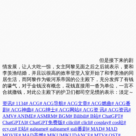
但是接下来的剧
情发展，让人大吃一惊，女主阿黎见面之后之后就表示，要和
李羡渔结婚，并且以很高的效率登堂入室开始了和李羡渔的同
居生活，而阿黎作为银河系帝国的公主殿下，充分发挥了有钱
的壕气，对于金钱没有概念，花钱直接用一沓为单位，一言不
合就撒钱，对此公主殿下的护卫们都司空见惯的表示：淡定～
资讯
# 1134
# ACG
# ACG导航
# ACG文章
# ACG燃曲
# ACG番
剧
# ACG神曲
# ACG绅士
# ACG网站
# ACG资 讯
# ACG资讯
#
AMV
# ANIME
# ASMRM
# BGM
# Bilibili
# B站
# ChatGPT
#
ChatGPTAI
# ChatGPT免费版
# cilicili
# clicli
# cosplay
# cos站
#
ecy.cn
# E站
# galgame
# galigame
# gali番剧
# MAD
# MAD
MOVIE
# MAD高燃
# MIKUMIKUDANCE
# MTV
# OST
#