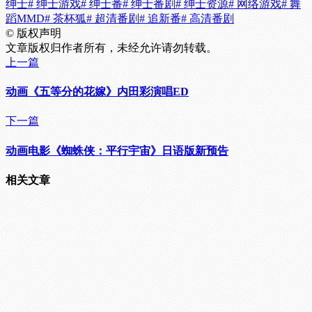
绅士
# 绅士游戏
# 绅士番
# 绅士番剧
# 绅士资源
# 网络游戏
# 舞
蹈MMD
# 茶杯狐
# 超清番剧
# 追新番
# 高清番剧
©
版权声明
文章版权归作者所有，未经允许请勿转载。
上一篇
动画《五等分的花嫁》内田彩演唱ED
下一篇
动画电影《蜘蛛侠：平行宇宙》日语版新预告
相关文章