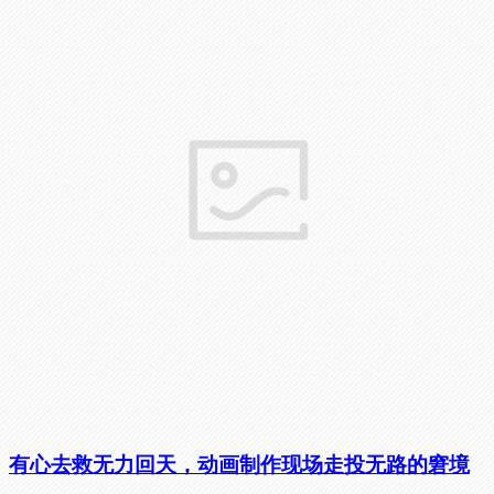
有心去救无力回天，动画制作现场走投无路的窘境