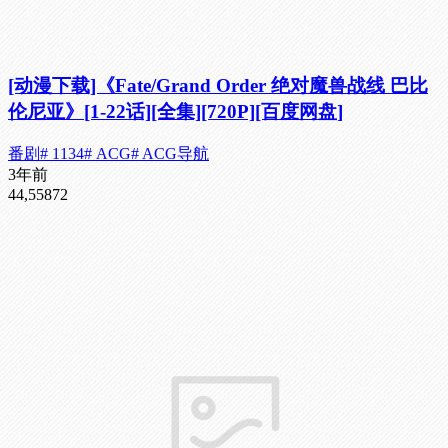
[动漫下载]《Fate/Grand Order 绝对魔兽战线 巴比
伦尼亚》[1-22话][全集][720P][百度网盘]
番剧
# 1134
# ACG
# ACG导航
3年前
44,558
72