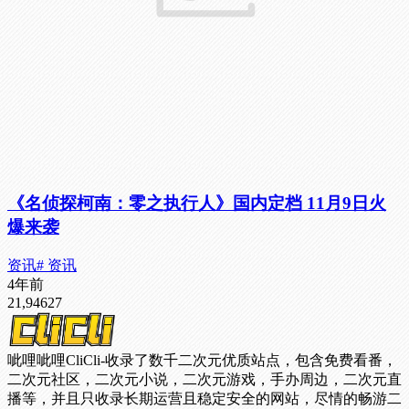
《名侦探柯南：零之执行人》国内定档 11月9日火
爆来袭
资讯
# 资讯
4年前
21,946
27
呲哩呲哩CliCli-收录了数千二次元优质站点，包含免费看番，
二次元社区，二次元小说，二次元游戏，手办周边，二次元直
播等，并且只收录长期运营且稳定安全的网站，尽情的畅游二