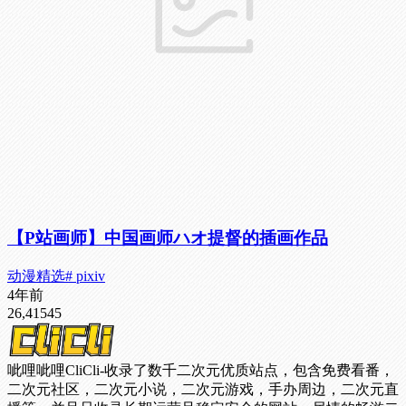
【P站画师】中国画师ハオ提督的插画作品
动漫精选
# pixiv
4年前
26,415
45
呲哩呲哩CliCli-收录了数千二次元优质站点，包含免费看番，
二次元社区，二次元小说，二次元游戏，手办周边，二次元直