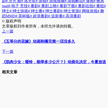
剧
# 次元 殿
# 洛天依
# 游戏
# 游戏视频
# 游戏解说
# 漫画
# 燃系
mad
# 电子 竞技
# 番剧
# 番剧上映
# 番剧下载
# 番剧在线
# 番组
#
绅士
# 绅士游戏
# 绅士番
# 绅士番剧
# 绅士资源
# 网络游戏
# 舞
蹈MMD
# 茶杯狐
# 超清番剧
# 追新番
# 高清番剧
©
版权声明
文章版权归作者所有，未经允许请勿转载。
上一篇
《五等分的花嫁》动画刚播完第一话没多久
下一篇
《肌肉少女：哑铃，能举多少公斤？》动画化决定，今夏放送
相关文章