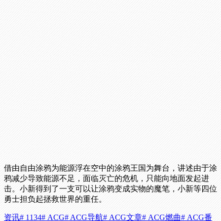
借由自由涂鸦为能源浮在空中的涂鸦王国为舞台，讲述由于涂
鸦减少导致能源不足，面临灭亡的危机，只能向地面发起进
击。小新得到了一支可以让涂鸦变成实物的魔笔，小新等四位
勇士担负起拯救世界的重任。
资讯
# 1134
# ACG
# ACG导航
# ACG文章
# ACG燃曲
# ACG番