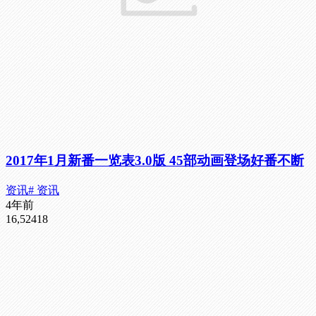
2017年1月新番一览表3.0版 45部动画登场好番不断
资讯
# 资讯
4年前
16,524
18