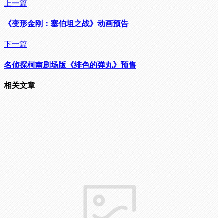
上一篇
《变形金刚：塞伯坦之战》动画预告
下一篇
名侦探柯南剧场版《绯色的弹丸》预售
相关文章