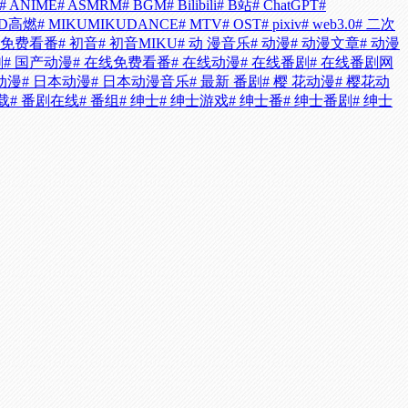
# ANIME
# ASMRM
# BGM
# Bilibili
# B站
# ChatGPT
#
AD高燃
# MIKUMIKUDANCE
# MTV
# OST
# pixiv
# web3.0
# 二次
# 免费看番
# 初音
# 初音MIKU
# 动 漫音乐
# 动漫
# 动漫文章
# 动漫
剧
# 国产动漫
# 在线免费看番
# 在线动漫
# 在线番剧
# 在线番剧网
动漫
# 日本动漫
# 日本动漫音乐
# 最新 番剧
# 樱 花动漫
# 樱花动
载
# 番剧在线
# 番组
# 绅士
# 绅士游戏
# 绅士番
# 绅士番剧
# 绅士