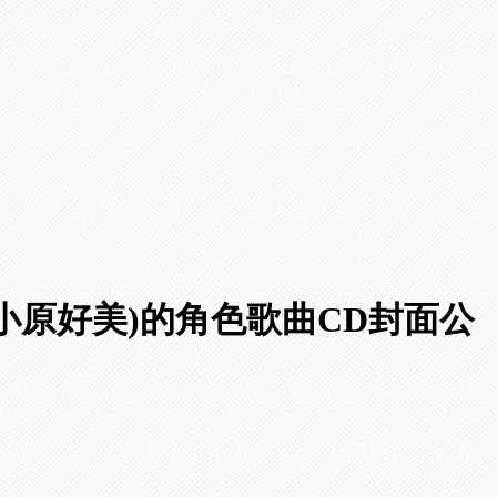
原好美)的角色歌曲CD封面公