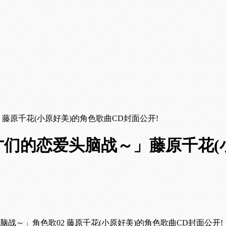
原千花(小原好美)的角色歌曲CD封面公开!
们的恋爱头脑战～」藤原千花(小
战～」角色歌02 藤原千花(小原好美)的角色歌曲CD封面公开!