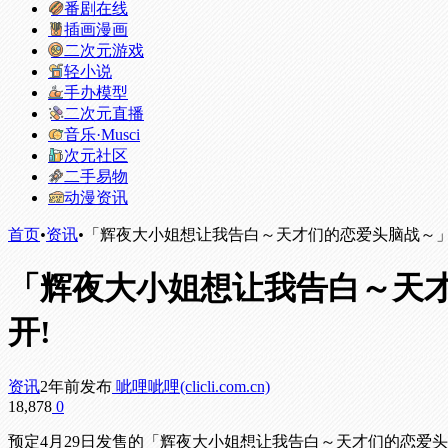
番剧在线
插画漫画
二次元游戏
轻小说
手办模型
二次元直播
音乐·Musci
次元社区
二手易物
动漫资讯
首页
•
资讯
•
「辉夜大小姐想让我告白～天才们的恋爱头脑战～」藤
「辉夜大小姐想让我告白～天才
开!
资讯
2年前发布
呲哩呲哩(clicli.com.cn)
18,878
0
预定4月29日发售的「辉夜大小姐想让我告白～天才们的恋爱头脑