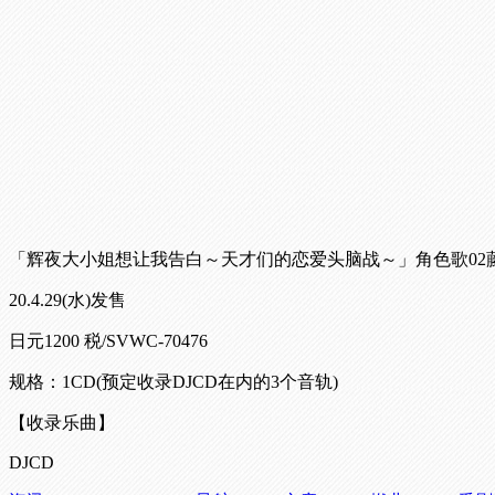
「辉夜大小姐想让我告白～天才们的恋爱头脑战～」角色歌02藤
20.4.29(水)发售
日元1200 税/SVWC-70476
规格：1CD(预定收录DJCD在内的3个音轨)
【收录乐曲】
DJCD