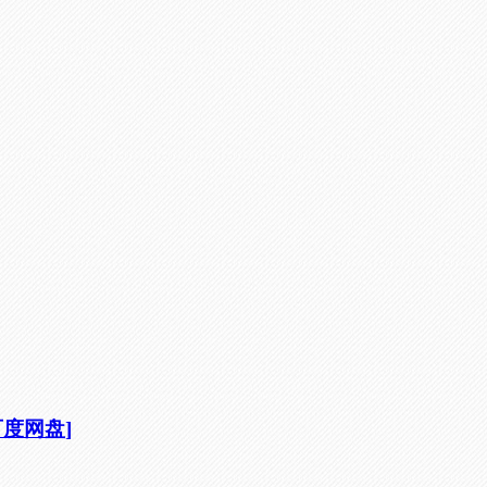
百度网盘]