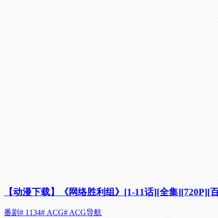
【动漫下载】《网络胜利组》[1-11话][全集][720P][
番剧
# 1134
# ACG
# ACG导航