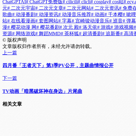
ChatGPTAI
# ChatGPT免费版
# cilicili
# clicli
# cosplay
# cos站
# ecy.
元
# 二次元宇宙
# 二次元文章
# 二次元网站
# 二次元资讯
# 免费
歌曲
# 动漫番剧
# 动漫资讯
# 动漫音乐推荐
# 动画
# 千本樱
# 呲
站
# 在线看漫画
# 套图网站
# 字幕
# 宫崎骏动漫音乐
# 巡音
# 弹幕
漫
# 樱花动漫 网
# 樱花番剧
# 次元 殿
# 洛天依
# 游戏
# 游戏视频
资源
# 网络游戏
# 舞蹈MMD
# 茶杯狐
# 超清番剧
# 追新番
# 高清
©
版权声明
文章版权归作者所有，未经允许请勿转载。
上一篇
四月番「王者天下」第3季PV公开，主题曲情报公开
下一篇
TV动画「暗黑破坏神在身边」片尾曲
相关文章