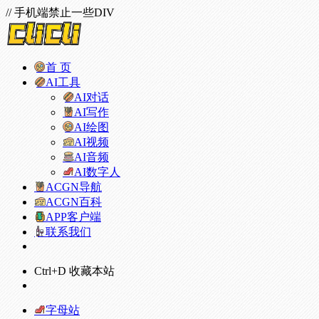
// 手机端禁止一些DIV
首 页
AI工具
AI对话
AI写作
AI绘图
AI视频
AI音频
AI数字人
ACGN导航
ACGN百科
APP客户端
联系我们
Ctrl+D 收藏本站
字母站