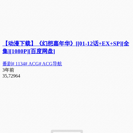
【动漫下载】《幻想嘉年华》[[01-12话+EX+SP][全
集][1080P][百度网盘]
番剧
# 1134
# ACG
# ACG导航
3年前
35,729
64