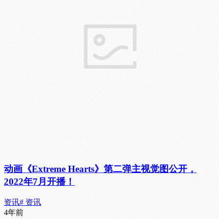
动画《Extreme Hearts》第二弹主视觉图公开，
2022年7月开播！
资讯
# 资讯
4年前