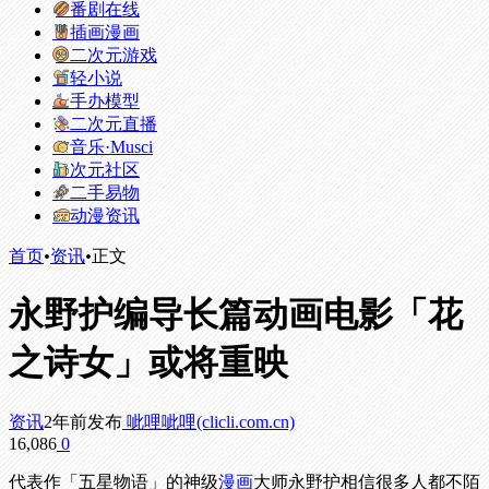
番剧在线
插画漫画
二次元游戏
轻小说
手办模型
二次元直播
音乐·Musci
次元社区
二手易物
动漫资讯
首页
•
资讯
•
正文
永野护编导长篇动画电影「花
之诗女」或将重映
资讯
2年前发布
呲哩呲哩(clicli.com.cn)
16,086
0
代表作「五星物语」的神级
漫画
大师永野护相信很多人都不陌