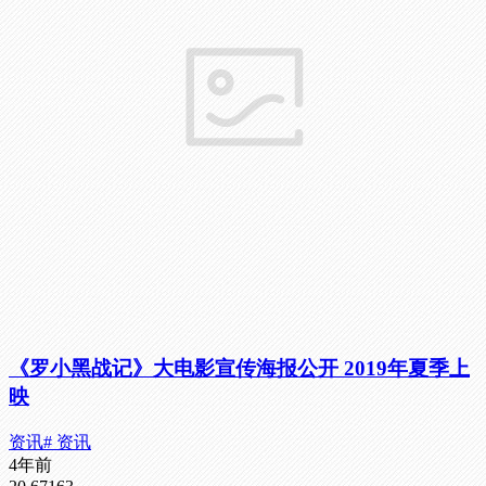
《罗小黑战记》大电影宣传海报公开 2019年夏季上
映
资讯
# 资讯
4年前