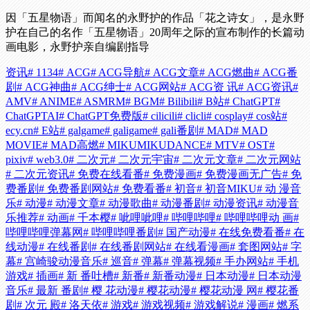
因「五星物语」而闻名的永野护的作品「花之诗女」，是永野
护在自己的名作「五星物语」20周年之际的宣布制作的长篇动
画电影，永野护亲自编剧指导
资讯
# 1134
# ACG
# ACG导航
# ACG文章
# ACG燃曲
# ACG番
剧
# ACG神曲
# ACG绅士
# ACG网站
# ACG资 讯
# ACG资讯
#
AMV
# ANIME
# ASMRM
# BGM
# Bilibili
# B站
# ChatGPT
#
ChatGPTAI
# ChatGPT免费版
# cilicili
# clicli
# cosplay
# cos站
#
ecy.cn
# E站
# galgame
# galigame
# gali番剧
# MAD
# MAD
MOVIE
# MAD高燃
# MIKUMIKUDANCE
# MTV
# OST
#
pixiv
# web3.0
# 二次元
# 二次元宇宙
# 二次元文章
# 二次元网站
# 二次元资讯
# 免费在线看番
# 免费漫画
# 免费漫画无广告
# 免
费番剧
# 免费番剧网站
# 免费看番
# 初音
# 初音MIKU
# 动 漫音
乐
# 动漫
# 动漫文章
# 动漫歌曲
# 动漫番剧
# 动漫资讯
# 动漫音
乐推荐
# 动画
# 千本樱
# 呲哩呲哩
# 哔哩哔哩
# 哔哩哔哩动 画
#
哔哩哔哩弹幕网
# 哔哩哔哩番剧
# 国产动漫
# 在线免费看番
# 在
线动漫
# 在线番剧
# 在线番剧网站
# 在线看漫画
# 套图网站
# 字
幕
# 宫崎骏动漫音乐
# 巡音
# 弹幕
# 弹幕视频
# 手办网站
# 手机
游戏
# 插画
# 新 番吐槽
# 新番
# 新番动漫
# 日本动漫
# 日本动漫
音乐
# 最新 番剧
# 樱 花动漫
# 樱花动漫
# 樱花动漫 网
# 樱花番
剧
# 次元 殿
# 洛天依
# 游戏
# 游戏视频
# 游戏解说
# 漫画
# 燃系