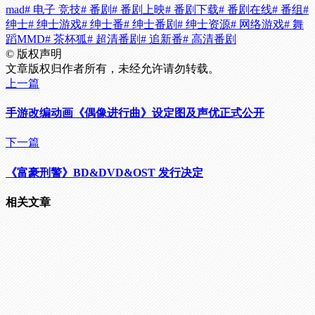
mad
# 电子 竞技
# 番剧
# 番剧上映
# 番剧下载
# 番剧在线
# 番组
#
绅士
# 绅士游戏
# 绅士番
# 绅士番剧
# 绅士资源
# 网络游戏
# 舞
蹈MMD
# 茶杯狐
# 超清番剧
# 追新番
# 高清番剧
©
版权声明
文章版权归作者所有，未经允许请勿转载。
上一篇
手游改编动画《偶像进行曲》设定图及声优正式公开
下一篇
《富豪刑警》BD&DVD&OST 发行决定
相关文章