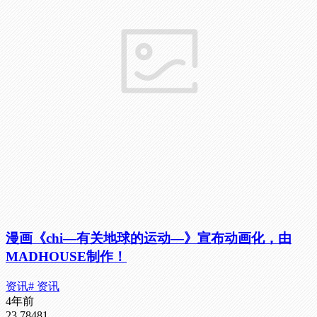
漫画《chi―有关地球的运动―》宣布动画化，由
MADHOUSE制作！
资讯
# 资讯
4年前
23,784
81