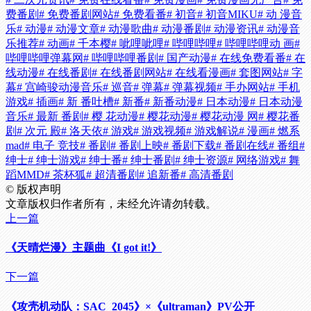
费番剧
# 免费番剧网站
# 免费看番
# 初音
# 初音MIKU
# 动 漫音
乐
# 动漫
# 动漫文章
# 动漫歌曲
# 动漫番剧
# 动漫资讯
# 动漫音
乐推荐
# 动画
# 千本樱
# 呲哩呲哩
# 哔哩哔哩
# 哔哩哔哩动 画
#
哔哩哔哩弹幕网
# 哔哩哔哩番剧
# 国产动漫
# 在线免费看番
# 在
线动漫
# 在线番剧
# 在线番剧网站
# 在线看漫画
# 套图网站
# 字
幕
# 宫崎骏动漫音乐
# 巡音
# 弹幕
# 弹幕视频
# 手办网站
# 手机
游戏
# 插画
# 新 番吐槽
# 新番
# 新番动漫
# 日本动漫
# 日本动漫
音乐
# 最新 番剧
# 樱 花动漫
# 樱花动漫
# 樱花动漫 网
# 樱花番
剧
# 次元 殿
# 洛天依
# 游戏
# 游戏视频
# 游戏解说
# 漫画
# 燃系
mad
# 电子 竞技
# 番剧
# 番剧上映
# 番剧下载
# 番剧在线
# 番组
#
绅士
# 绅士游戏
# 绅士番
# 绅士番剧
# 绅士资源
# 网络游戏
# 舞
蹈MMD
# 茶杯狐
# 超清番剧
# 追新番
# 高清番剧
©
版权声明
文章版权归作者所有，未经允许请勿转载。
上一篇
《天晴烂漫》主题曲《I got it!》
下一篇
《攻壳机动队：SAC_2045》×《ultraman》PV公开