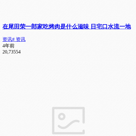
在尾田荣一郎家吃烤肉是什么滋味 日宅口水流一地
资讯
# 资讯
4年前
20,735
54