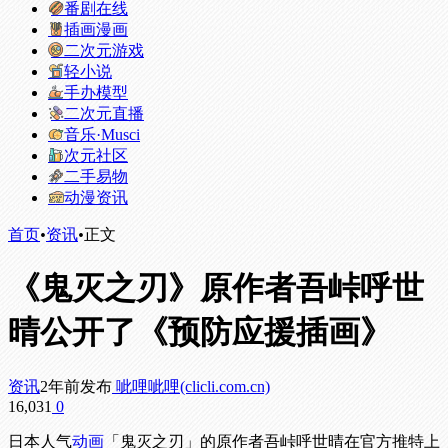
番剧在线
插画漫画
二次元游戏
轻小说
手办模型
二次元直播
音乐·Musci
次元社区
二手易物
动漫资讯
首页
•
资讯
•
正文
《鬼灭之刃》原作者吾峠呼世
晴公开了《预防应援插画》
资讯
2年前发布
呲哩呲哩(clicli.com.cn)
16,031
0
日本人气
动画
「鬼灭之刃」的原作者吾峠呼世晴在官方推特上