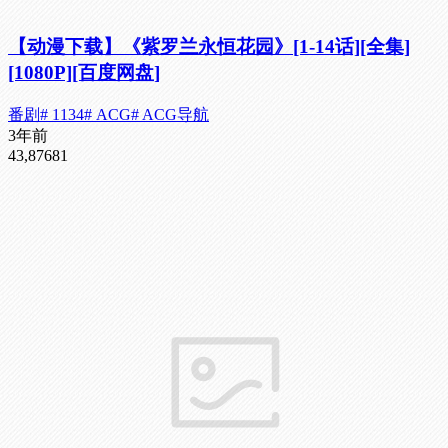
【动漫下载】《紫罗兰永恒花园》[1-14话][全集]
[1080P][百度网盘]
番剧
# 1134
# ACG
# ACG导航
3年前
43,876
81