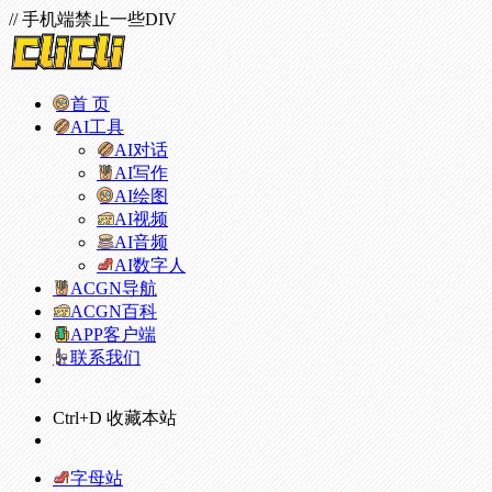
// 手机端禁止一些DIV
首 页
AI工具
AI对话
AI写作
AI绘图
AI视频
AI音频
AI数字人
ACGN导航
ACGN百科
APP客户端
联系我们
Ctrl+D 收藏本站
字母站