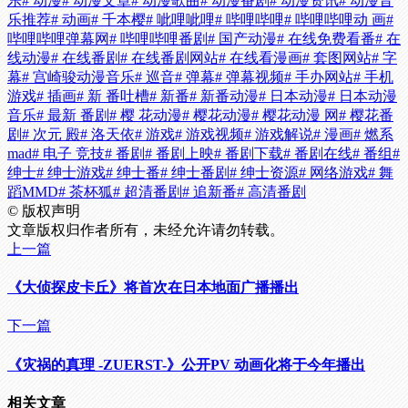
乐
# 动漫
# 动漫文章
# 动漫歌曲
# 动漫番剧
# 动漫资讯
# 动漫音
乐推荐
# 动画
# 千本樱
# 呲哩呲哩
# 哔哩哔哩
# 哔哩哔哩动 画
#
哔哩哔哩弹幕网
# 哔哩哔哩番剧
# 国产动漫
# 在线免费看番
# 在
线动漫
# 在线番剧
# 在线番剧网站
# 在线看漫画
# 套图网站
# 字
幕
# 宫崎骏动漫音乐
# 巡音
# 弹幕
# 弹幕视频
# 手办网站
# 手机
游戏
# 插画
# 新 番吐槽
# 新番
# 新番动漫
# 日本动漫
# 日本动漫
音乐
# 最新 番剧
# 樱 花动漫
# 樱花动漫
# 樱花动漫 网
# 樱花番
剧
# 次元 殿
# 洛天依
# 游戏
# 游戏视频
# 游戏解说
# 漫画
# 燃系
mad
# 电子 竞技
# 番剧
# 番剧上映
# 番剧下载
# 番剧在线
# 番组
#
绅士
# 绅士游戏
# 绅士番
# 绅士番剧
# 绅士资源
# 网络游戏
# 舞
蹈MMD
# 茶杯狐
# 超清番剧
# 追新番
# 高清番剧
©
版权声明
文章版权归作者所有，未经允许请勿转载。
上一篇
《大侦探皮卡丘》将首次在日本地面广播播出
下一篇
《灾祸的真理 -ZUERST-》公开PV 动画化将于今年播出
相关文章